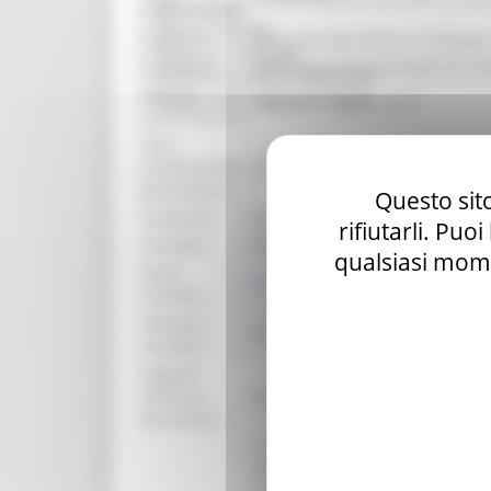
Bandi d'asta
organizzativa:
Gare di appalto
Struttura:
Direzione Agricoltura e Sviluppo
Bandi di contributo
Procedura:
Bando per la concessione di con
Amministrazione trasparente
Data di
Prevenzione della corruzione
venerdì 17 aprile 2026
pubblicazione:
Data
pubblicazione
##
graduatoria:
Questo sito
Scadenza:
martedì 30 giugno 2026
rifiutarli. Puo
Contatto:
Paoloni Silvana
qualsiasi mome
Email
silvana.paoloni@regione.marche
contatto:
Telefono
071-8063788
contatto:
Soggetti
ammessi
Vedi bando
beneficiari:
L’intervento settoriale Investime
adeguamento alla domanda del me