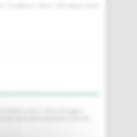
|
|
|
te
ProcediMarche
Rubrica
URP: la Regione risponde
212/2024 ss.mm.ii.– Piano Strategico
ento settoriale Investimenti. Esercizio