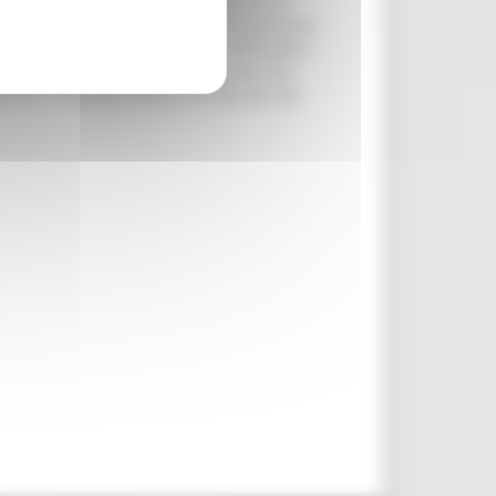
attamenti sostenibili contribuendo così al
deve essere strettamente ed esclusivamente
itività dell’azienda richiedente nell’ambito
 normativa di riferimento è contenuta nell
lla PAC 2023-2027 (PSP) e nel decreto del