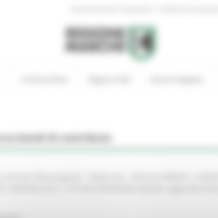
|
Amministrazione Trasparente
Profilo del committen
In Primo Piano
Regione Utile
Entra in Regione
rca bandi di contributo
articolo 58 paragrafo 1 lettera b) – Decreto MASAF n. 0635
7. DGR Marche n. 373 del 30/03/2026. Bando regionale interv
NOMICO