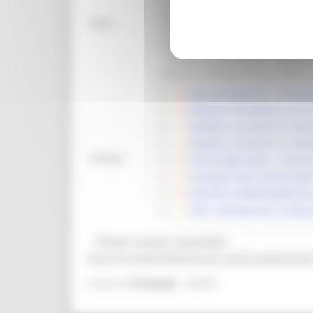
prodotti vitivinicoli, anche al fi
raggiungimento degli obiettivi 
Note:
correlato all’attività vitivinico
esclusivo dei prodotti vitivinicol
´articolo 58 paragrafo 1 lettera
Ministro dell’agricoltura, della 
DDS 92/AGM DEL 17/04/20
BANDO INTERVENTO SETTO
MODELLI ALLEGATI AL BA
MODELLI ALLEGATI AL BA
Allegati:
CIRCOLARE AGEA – ISTRUZ
ALLEGATI ALLA CIRCOLAR
DECRETO DIPARTIMENTALE
DDS 136/AGM DEL 22/06/
@bandi_regione_marchebot
Ricevi gli aggiornamenti per questa opportunità
24076
Inserisci
l'id bando