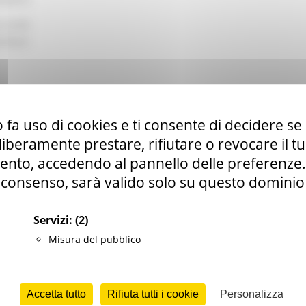
 rurale
tributi
 fa uso di cookies e ti consente di decidere se 
i liberamente prestare, rifiutare o revocare il 
nto, accedendo al pannello delle preferenze. S
.it
consenso, sarà valido solo su questo dominio
Servizi:
(2)
Misura del pubblico
nti prevede interventi diretti a migliorare il rendimento globale dell
rcato, e ad aumentarne la competitività dal punto di vista della
Accetta tutto
Rifiuta tutti i cookie
Personalizza