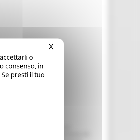
X
Nascondi il banner dei c
accettarli o
tuo consenso, in
e presti il tuo
’impresa vitivinicola, in termini di
 produzione e/o la commercializzazione dei