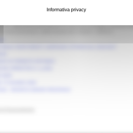
ne di migliorare i risparmi energetici, l’efficienza globale nonché tr
di mitigazione dei cambiamenti climatici. L’investimento proposto 
Informativa privacy
la dell’impresa e deve avere come scopo finale l’aumento della compet
i di cui all’allegato VII – parte II regolamento (UE) n. 1308/2013. La
 b) del regolamento (UE) 2021/2115, nel Piano Strategico azionale de
sovranità alimentare e delle foreste 02/12/2024 n. 0635212
26
RIALE INVESTIMENTI CAMPAGNA VITIVINICOLA 2026/2027
NDO
NDO IN FORMATO EDITABILE
IONI OPERATIVE N. 4_2026
E AGEA
 15 GIUGNO 2026
2026 - MODIFICA BANDO REGIONALE
 di finanziamento