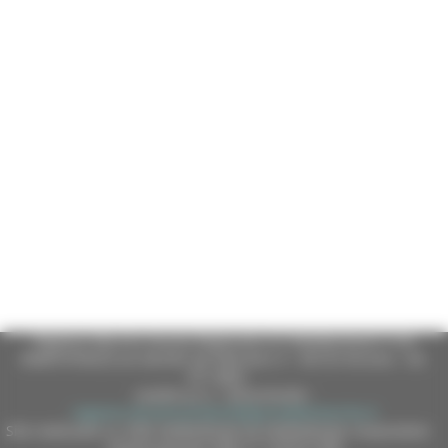
Regione Marche Giunta Regionale (CF 80008630420 P.IVA
00481070423) via Gentile da Fabriano, 9 - 60125 Ancona - tel.
071.8061
casella p.e.c. istituzionale :
regione.marche.protocollogiunta@emarche.it
Sito realizzato su CMS DotNetNuke by DotNetNuke Corporation