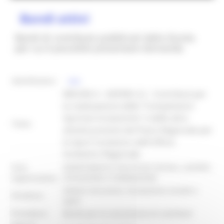
Bandi attivi
Bandi di contributo pubblicati dalla Giunta
per cui è possibile presentare domanda
identificativo :
8300
MISURA 4 - AZIONE 4.2 - Contributi per
la realizzazione delle “Competizioni
Sportive Scolastiche” e delle altre
Titolo:
attività previste dal Piano Regionale per
lo Sport Scolastico dell'Ufficio
Scolastico Regionale
Area
DIPARTIMENTO POLITICHE SOCIALI, LAVORO,
organizzativa:
ISTRUZIONE E FORMAZIONE
Settore Istruzione, innovazione sociale e
Struttura:
sport
Procedura:
Bando per la concessione di contributi