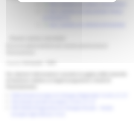
M4.2_MODELLO3_PIANO_FINANZIARIO
M4.2_MODELLO4_RELAZIONE FINALE
DI PROGETTO
M4.2_MODELLO5_RENDICONTAZIONE
@bandi_regione_marchebot
Ricevi gli aggiornamenti per questa opportunità di
finanziamento
Inserisci
l'id bando
8300
Per ulteriori informazioni consulta le pagine delle Autorità
di Gestione relative ai singoli programmi e fondi di
finanziamento:
FESR (Fondo Europeo di Sviluppo Regionale) 14-20 e 21-27
FSE (Fondo Sociale Europeo) 14-20 e 21-27
PSR FEASR (Programma di Sviluppo Rurale – Fondo
Europeo Agricoltura) 14-22