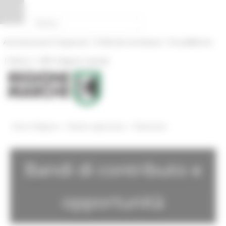
Pannello di gestione dei cookies
|
|
Amministrazione Trasparente
Profilo del committente
ProcediMarche
|
|
Rubrica
URP: la Regione risponde
/
/
Entra in Regione
Bandi e opportunita
Bandi attivi
Bandi di contributo e
opportunità