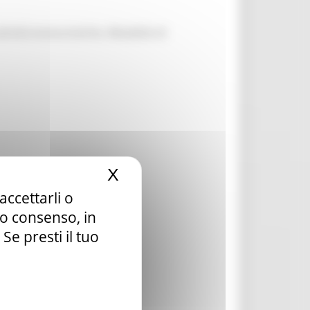
ttività enoturistiche. Modalità di
X
Nascondi il banner dei c
accettarli o
tuo consenso, in
e presti il tuo
ti attività vitivinicola.