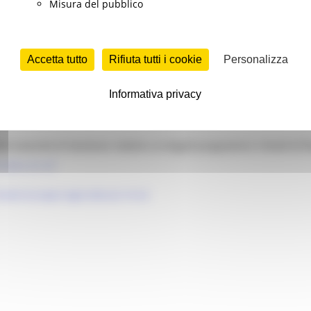
Misura del pubblico
 - SECONDA PROROGA
- CHIARIMENTI AL BANDO
DEL 13/02/2025 - AUTORIZZAZIONE ELENCO N.19539
Accetta tutto
Rifiuta tutti i cookie
Personalizza
 di finanziamento
Informativa privacy
lle Autorità di Gestione relative ai singoli programmi e fondi di 
4-20 e 21-27
ondo Europeo Agricoltura) 14-22