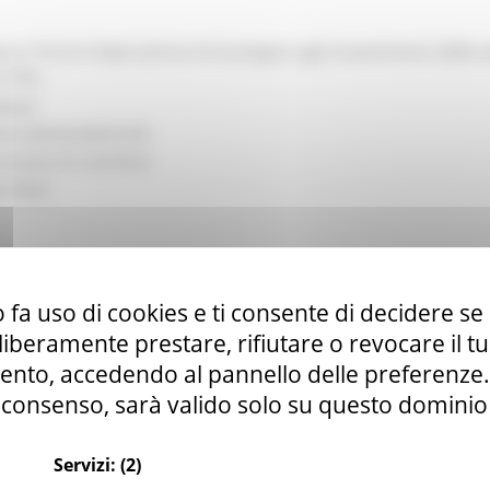
sura 19.2.6.4 Operazione A) Sostegno agli investimenti delle a
n PIL.
ERALE
CHE AGROALIMENTARI
essione di contributi
no 2023
bre 2023
 fa uso di cookies e ti consente di decidere se 
i liberamente prestare, rifiutare o revocare il 
nto, accedendo al pannello delle preferenze. S
li singoli o associati di cui all’articolo 2135 del Codice civile, esercen
consenso, sarà valido solo su questo dominio
RA 19.2.6.4 OPERAZIONE A)
MUNI
Servizi:
(2)
CADENZA DOMANDA DI ADESIONE