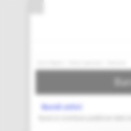
Pannello di gestione dei cookies
/
/
Entra in Regione
Bandi e opportunita
Bandi attivi
Ban
Bandi attivi
Bandi di contributo pubblicati dalla 