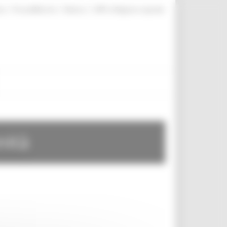
|
|
|
te
ProcediMarche
Rubrica
URP: la Regione risponde
nità