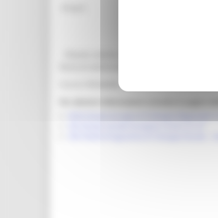
Allegati:
13/10/2023
06/11/2023 
DDD 67/ASR 
@bandi_regione_marchebot
Ricevi gli aggiornamenti per questa opportunità
Inserisci
l'id bando
7061
Per ulteriori informazioni consulta le pagine de
FESR (Fondo Europeo di Sviluppo Regionale) 1
FSE (Fondo Sociale Europeo) 14-20 e 21-27
PSR FEASR (Programma di Sviluppo Rurale – F