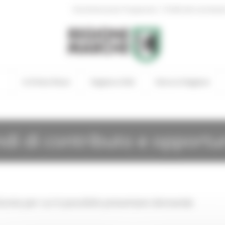
|
Amministrazione Trasparente
Profilo del committen
In Primo Piano
Regione Utile
Entra in Regione
di di contributo e opportu
Giunta per cui è possibile presentare domanda