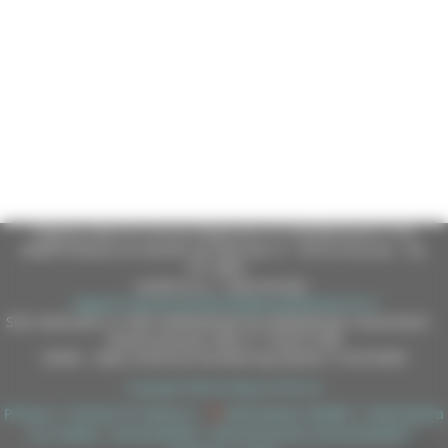
Regione Marche Giunta Regionale (CF 80008630420 P.IVA
00481070423) via Gentile da Fabriano, 9 - 60125 Ancona - tel.
071.8061
casella p.e.c. istituzionale :
regione.marche.protocollogiunta@emarche.it
Sito realizzato su CMS DotNetNuke by DotNetNuke Corporation
Autorizzazione SIAE n° 1225/I/1298
DUNS - Data Universal Numbering System: 514216030
Copyright 2026 by Regione Marche
Privacy
|
Termini Di Utilizzo
|
Informativa TEAMS
|
Informativa
sui Cookie
|
Accessibilità
|
Dichiarazione di Accessibilità
|