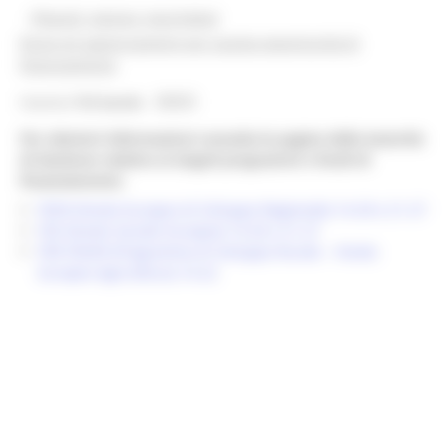
@bandi_regione_marchebot
Ricevi gli aggiornamenti per questa opportunità di
finanziamento
Inserisci
l'id bando
26323
Per ulteriori informazioni consulta le pagine delle Autorità
di Gestione relative ai singoli programmi e fondi di
finanziamento:
FESR (Fondo Europeo di Sviluppo Regionale) 14-20 e 21-27
FSE (Fondo Sociale Europeo) 14-20 e 21-27
PSR FEASR (Programma di Sviluppo Rurale – Fondo
Europeo Agricoltura) 14-22