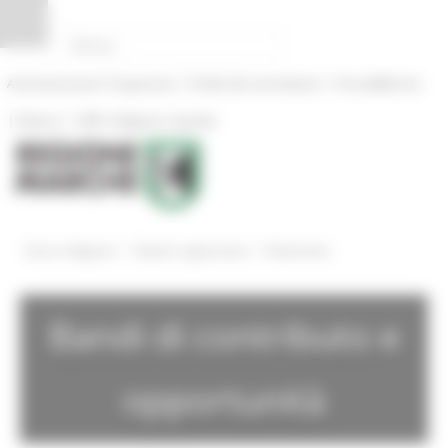
Pannello di gestione dei cookies
|
|
Amministrazione Trasparente
Profilo del committente
ProcediMarche
|
|
Rubrica
URP: la Regione risponde
/
/
Entra in Regione
Bandi e opportunita
Bandi attivi
Bandi di contributo e
opportunità