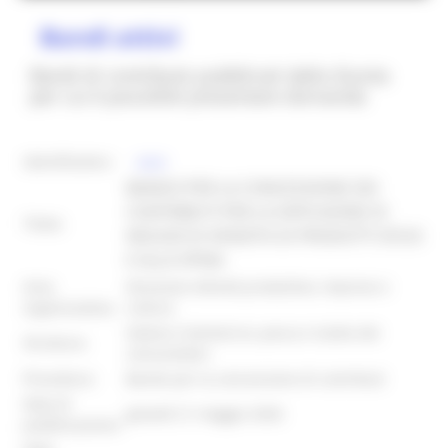
Bandi attivi
Bandi di contributo pubblicati dalla Giunta
per cui è possibile presentare domanda
identificativo :
26323
BANDO PER LA CONCESSIONE DEI
CONTRIBUTI PER LA DIFFUSIONE DI
Titolo:
NEGOZI DI VENDITA DI PRODOTTI SFUSI
E ALLA SPINA
Area
Direzione Attività produttive, imprese e
organizzativa:
cultura
Settore Commercio, pesca e tutela dei
Struttura:
consumatori
Procedura:
Bando per la concessione di contributi
Data di
giovedì 21 maggio 2026
pubblicazione: