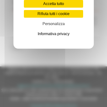
Scadenza: 06/09/2026
Accetta tutto
Avviso Pubblico di gara
Rifiuta tutti i cookie
Comune di Apiro - REALIZZAZIONE NUOVA
CASERMA VVFF E COC IN VIA BORGO TRENTO DI
Personalizza
APIRO
Leggi
Informativa privacy
1
Regione Marche Giunta Regionale (CF 80008630420 P.IVA
00481070423) via Gentile da Fabriano, 9 - 60125 Ancona - tel.
071.8061
casella p.e.c. istituzionale :
regione.marche.protocollogiunta@emarche.it
Sito realizzato su CMS DotNetNuke by DotNetNuke Corporation
Autorizzazione SIAE n° 1225/I/1298
DUNS - Data Universal Numbering System: 514216030
Copyright 2026 by Regione Marche