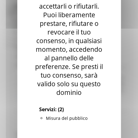
accettarli o rifiutarli.
Bandi scaduti
Bandi di finanziamento e concessione
Bandi di prossima uscita
Puoi liberamente
Bandi d'asta
prestare, rifiutare o
Gare di appalto
revocare il tuo
Bandi di contributo
Amministrazione trasparente
consenso, in qualsiasi
Prevenzione della corruzione
momento, accedendo
Regione Marche
Scadenza: 09/08/2026
al pannello delle
Bando di vendita asta pubblica
preferenze. Se presti il
tuo consenso, sarà
R.R. 4/2015 Alienazione immobile appartenente al
valido solo su questo
patrimonio disponibile della Regione Marche sito
nel Comune di Visso. Indizione asta pubblica.
dominio
Leggi
Servizi:
(2)
Misura del pubblico
Regione Marche