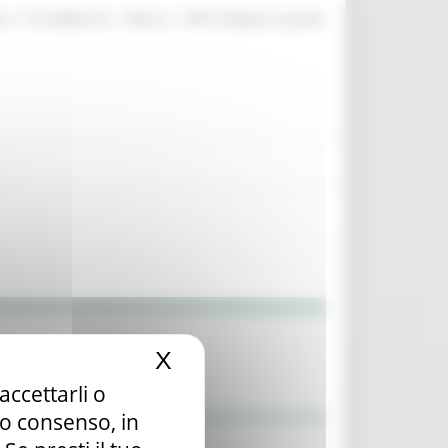
|
|
|
te
ProcediMarche
Rubrica
URP: la Regione risponde
X
Nascondi il banner dei c
accettarli o
tuo consenso, in