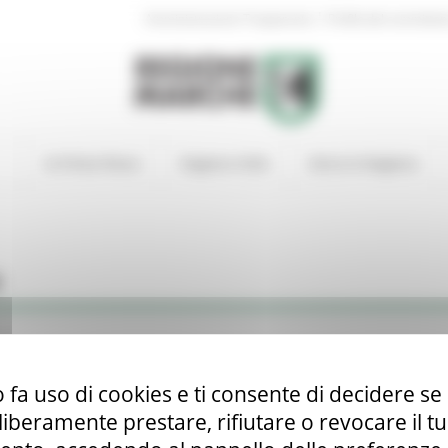
|
Amministrazione Trasparente
Profilo del committen
In Primo Piano
Regione Utile
Entra in Regione
R
ne Marche
 fa uso di cookies e ti consente di decidere se 
i liberamente prestare, rifiutare o revocare il 