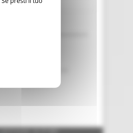
e presti il tuo
ovazione del progetto e alla dichiarazione di
. 78 Amandola - Mozzano Lavori di
- 60125 Ancona - tel. 071.8061