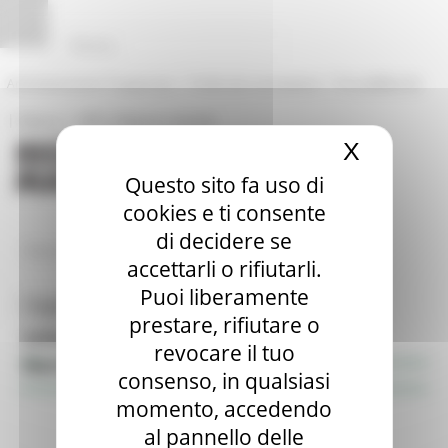
Vai al contenuto
Vai al piede
Vai al menu
Vai alla sezione Amministrazione Trasparente
Pannello di gestione dei cookies
|
|
Amministrazione Trasparente
Profilo del committente
ProcediMarche
|
|
Rubrica
URP: la Regione risponde
X
Nascond
Questo sito fa uso di
cookies e ti consente
di decidere se
/
Entra in Regione
Appalti
accettarli o rifiutarli.
Puoi liberamente
Toggle navigation
MENU & Contatti
prestare, rifiutare o
Informazione & Trasparenza
revocare il tuo
Gare di Appalto
consenso, in qualsiasi
momento, accedendo
al pannello delle