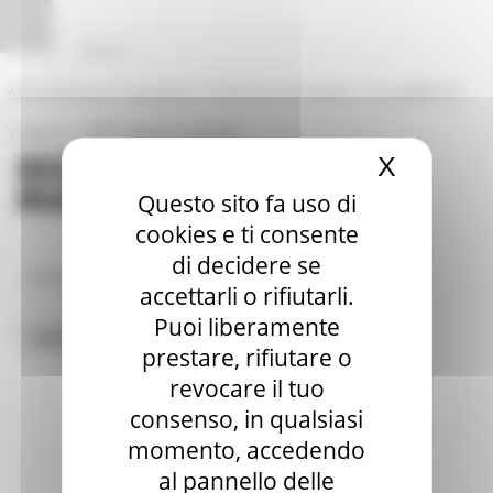
Vai al contenuto
Vai al piede
Vai al menu
Vai alla sezione Amministrazione Trasparente
Pannello di gestione dei cookies
|
|
Amministrazione Trasparente
Profilo del committente
ProcediMarche
|
|
Rubrica
URP: la Regione risponde
X
Nascond
Questo sito fa uso di
cookies e ti consente
di decidere se
/
/
Regione Utile
Cultura
Ricerca Musei
accettarli o rifiutarli.
Puoi liberamente
Toggle navigation
MENU & Contatti
prestare, rifiutare o
revocare il tuo
consenso, in qualsiasi
momento, accedendo
al pannello delle