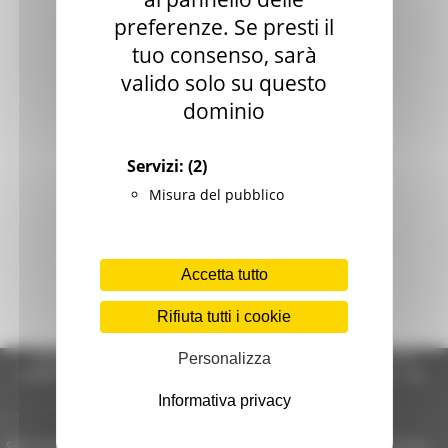
preferenze. Se presti il
tuo consenso, sarà
valido solo su questo
dominio
Servizi:
(2)
Misura del pubblico
Accetta tutto
Rifiuta tutti i cookie
Regione Marche Giunta Regionale (CF 80008630420 P.IVA
Personalizza
00481070423) via Gentile da Fabriano, 9 - 60125 Ancona - tel.
071.8061
Informativa privacy
casella p.e.c. istituzionale :
regione.marche.protocollogiunta@emarche.it
Sito realizzato su CMS DotNetNuke by DotNetNuke Corporation