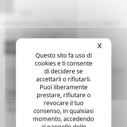
Vai al contenuto
Vai al piede
Vai al menu
Vai alla sezione Amministrazione Trasparente
Pannello di gestione dei cookies
|
|
Amministrazione Trasparente
Profilo del committente
ProcediMarche
|
|
Rubrica
URP: la Regione risponde
X
Nascond
Questo sito fa uso di
cookies e ti consente
di decidere se
/
/
Regione Utile
Paesaggio Territorio Urbanistica Genio Civile
Bandi di
finanziamento
accettarli o rifiutarli.
Puoi liberamente
Toggle navigation
MENU & Contatti
prestare, rifiutare o
Bandi di finanziamento - Paesaggio
revocare il tuo
Territorio e Urbanistica
consenso, in qualsiasi
momento, accedendo
al pannello delle