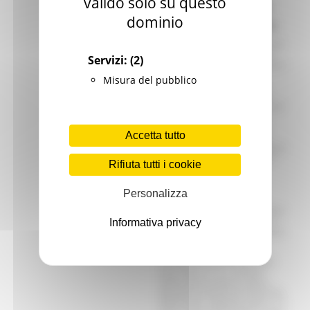
valido solo su questo
Informazioni ai sensi
dominio
dell’art. 13 del RGPD
I dati personali saranno trattati da parte della
Regione Marche, in qualità di titolare del
Servizi:
(2)
trattamento, per consentire la partecipazione e
l’organizzazione del seminario.
Misura del pubblico
I dati personali, trattati unicamente da
personale a ciò autorizzato, non saranno
comunicati a terzi, salvo specifica previsione
normativa.
Nel corso dell’incontro potranno essere
Accetta tutto
realizzate foto o registrazioni video che
saranno utilizzate per finalità di informazione
istituzionale, nonché per la produzione di
Rifiuta tutti i cookie
materiali informativi da diffondere
eventualmente anche tramite il sito
istituzionale.
Personalizza
Nel primo giorno lavorativo del mese
successivo all’evento, i dati raccolti verranno
Informativa privacy
cancellati da qualsiasi supporto cartaceo ed
informatico. La conservazione è finalizzata al
rilascio di eventuali attestati di
partecipazione.
Gli interessati potranno esercitare i diritti
previsti degli artt. 15 e ss. del RGPD
mediante apposita istanza da rivolgere a:
(Responsabile protezione dati personali della
Regione Marche:
rpd@regione.marche.it
). In