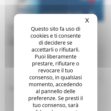
X
Nascond
Registrazione
Questo sito fa uso di
×
cookies e ti consente
Prenotazione Inviata Correttamente
di decidere se
Close
accettarli o rifiutarli.
Nome :
Cognome :
Puoi liberamente
Ente :
prestare, rifiutare o
Carica :
revocare il tuo
Telefono :
consenso, in qualsiasi
Email :
momento, accedendo
Partecipazione in presenza:
al pannello delle
Partecipazione in
preferenze. Se presti il
videoconferenza :
tuo consenso, sarà