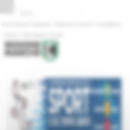
Pannello di gestione dei cookies
|
|
Amministrazione Trasparente
Profilo del committente
ProcediMarche
|
|
Rubrica
URP: la Regione risponde