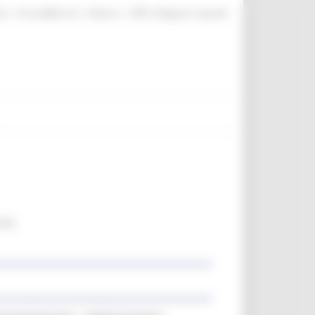
|
|
|
te
ProcediMarche
Rubrica
URP: la Regione risponde
ale.