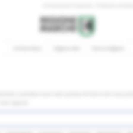
|
Amministrazione Trasparente
Profilo del committen
In Primo Piano
Regione Utile
Entra in Regione
onibile o potrebbe essere stato spostato all'interno del nuovo port
 temi regionali