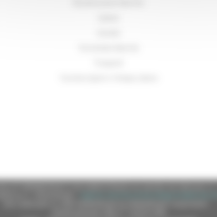
Ricostruzione Marche
Salute
Sociale
Terremoto Marche
Trasporti
Turismo Sport e Tempo Libero
e (CF 80008630420 P.IVA 00481070423) via Gentile da Fabriano, 9 
ella p.e.c. istituzionale :
regione.marche.protocollogiunta@emarche
Sito realizzato su CMS DotNetNuke by DotNetNuke Corporation
Autorizzazione SIAE n° 1225/I/1298