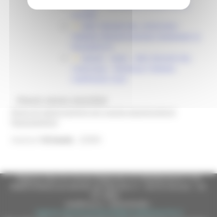
AGEA - ISTRUZIONI OPERATIVE N.
10.2026
DDD 189/ASR DEL 23/03/2026 -
TERMINI PRESENTAZIONE DOMANDE DI
PAGAMENTO
MASAF - AGEA - DDD 303/ASR DEL
19/05/2026 - PROROGA TERMINI
CAMPAGNA 2026
@bandi_regione_marchebot
Ricevi gli aggiornamenti per questa opportunità di
finanziamento
22994
Inserisci
l'id bando
Regione Marche Giunta Regionale (CF 80008630420 P.IVA
00481070423) via Gentile da Fabriano, 9 - 60125 Ancona - tel.
071.8061
casella p.e.c. istituzionale :
regione.marche.protocollogiunta@emarche.it