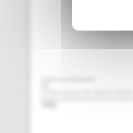
Conferma prenotazione
×
La ringraziamo per esseri registrato all'evento
Riceverà un'email di conferma al suo indirizzo
Chiudi