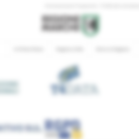
|
Amministrazione Trasparente
Profilo del committen
In Primo Piano
Regione Utile
Entra in Regione