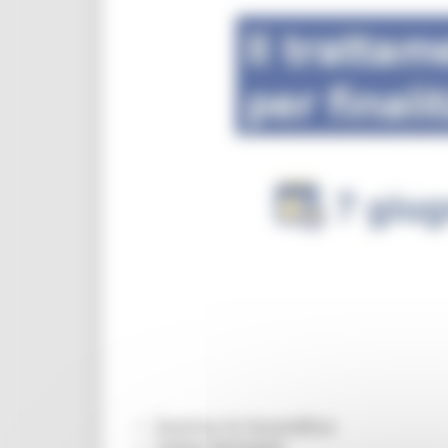
Scarica la locandina
Come Arrivare