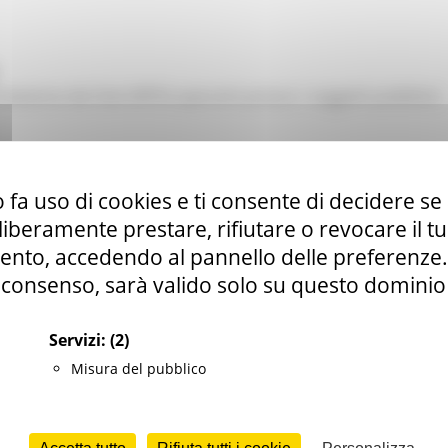
otezione dei Dati (RPD) operanti presso i soggetti pubblici)
 fa uso di cookies e ti consente di decidere se 
i liberamente prestare, rifiutare o revocare il 
nto, accedendo al pannello delle preferenze. S
consenso, sarà valido solo su questo dominio
Servizi:
(2)
Misura del pubblico