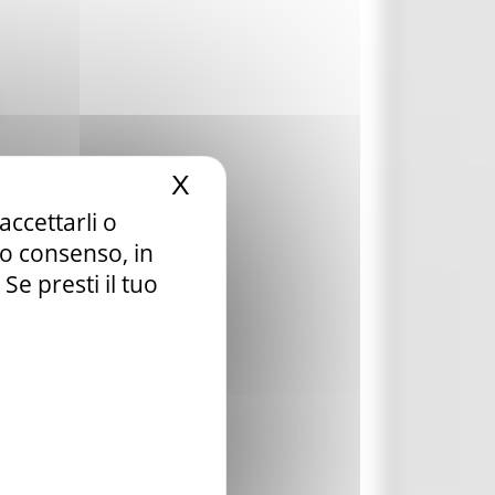
X
Nascondi il banner dei c
accettarli o
tuo consenso, in
e presti il tuo