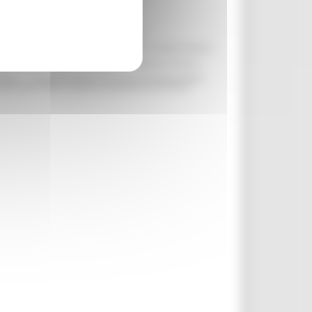
ire la partecipazione e l’organizzazione del seminario.
ca previsione normativa.
i informazione istituzionale, nonché per la produzione di materiali informativi
to cartaceo ed informatico. La conservazione è finalizzata al rilascio di
volgere a:
(Responsabile protezione dati personali della Regione Marche:
ibile proporre reclamo al Garante per la protezione dei dati personali
prenotazioni disponibili.