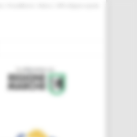
|
|
|
te
ProcediMarche
Rubrica
URP: la Regione risponde