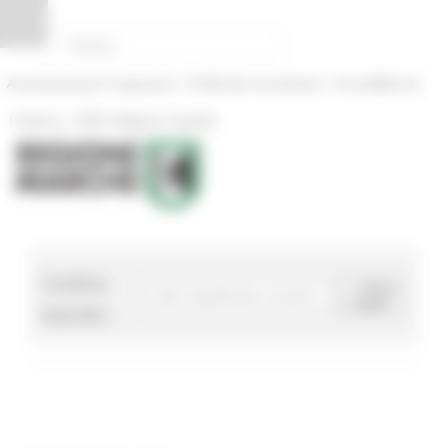
Pannello di gestione dei cookies
|
|
Amministrazione Trasparente
Profilo del committente
ProcediMarche
|
|
Rubrica
URP: la Regione risponde
Codice
Cerca
bando
bando :