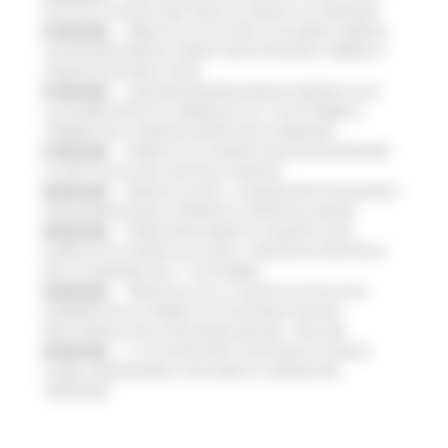
PISTE ED IL NUOVO PUMP TRACK, ULTIMATA LA CONSEGNA
07/08/2026
FIRMATO IL PATTO PER LA SICUREZZA URBANA
TRA REGIONE MARCHE, PREFETTURA DI PESARO E URBINO E I
COMUNI DI PESARO E FANO
07/08/2026
CONCORSI REGIONE MARCHE RISERVATI ALLE
CATEGORIE PROTETTE: PROROGATO AL 10 SETTEMBRE IL
TERMINE PER LA PRESENTAZIONE DELLE DOMANDE
07/08/2026
PUBBLICATO IL BANDO 2026 PER VALORIZZARE
LO SPETTACOLO DAL VIVO NELLE MARCHE
06/08/2026
MARCHE SICURE, 1,2 MILIONI PER TECNOLOGIE E
VIDEOSORVEGLIANZA: APPROVATI I CRITERI DEL BANDO
06/08/2026
FONDO INVESTIMENTI E LIQUIDITÀ 2026:
PUBBLICATO IL BANDO DA OLTRE 11 MILIONI DI EURO PER LE
PMI, LE DOMANDE DAL 1° SETTEMBRE
05/08/2026
TRENITALIA, DAL 31 AGOSTO ATTIVA IN VIA
SPERIMENTALE LA FERMATA DI CIVITANOVA PER DUE
FRECCIAROSSA DELLA RELAZIONE MILANO – PESCARA
05/08/2026
IL 118 DI MACERATA FESTEGGIA 30 ANNI DI
STORIA, INNOVAZIONE E SOCCORSO AL SERVIZIO DEL
TERRITORIO