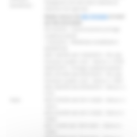
impegnano ad esercitare l’attività di
beneficiari:
impresa non agricola
Bando emesso da
GAL Fermano
ai sensi
del PSR 2014/2020
02/10/2018 - Comunicazione proroga
scadenza bandi
11/03/2019 - PROROGA SCADENZA E
MODIFICHE
DDS 166/SPA del 15/04/2019 - PSL GAL
Fermano Leader scarl - elenco: n. 8794
08/05/2019 - Proroga scadenza bando
DDS 291/SPA del 05/07/2019 - PSL GAL
Fermano Leader scarl - elenco: n. 9051
DDS 364/SPA del 05/09/2019 - Elenco: n.
9153
Note:
DDS 579/SPA del 03/11/2020 - Elenco: n.
10613
DDS 623/SPA del 26/11/2020 - Elenco n.
10692
DDS 15/SPA del 19/01/2021 - Elenco n.
10953