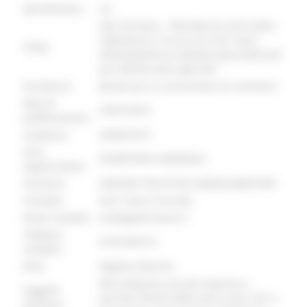
identificativo :
966
GAL Fermano - PSR Marche 2014-2020 -
Sottomisura 19.2.6.2.A in PIL “Aiuti
Titolo:
all’avviamento di attività imprenditoriali
per attività extra-agricole”
Procedura:
Bando per la concessione di contributi
Data di
24/07/2018
pubblicazione:
Scadenza:
28/06/2019
Area
SEGRETERIA GENERALE
organizzativa:
Struttura:
SERVIZIO POLITICHE AGROALIMENTARI
Contatto:
Arch. Rocco Corrado
Email contatto:
info@galfermano.it
Telefono
0734.065272
contatto:
Ente:
Regione Marche
Microimprese, piccole imprese e
Soggetti
persone fisiche delle aree rurali, che si
ammessi