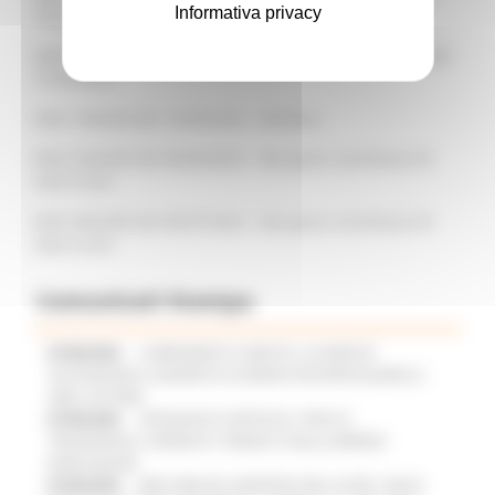
Informativa privacy
SIAR 41251
DDD 148/ASR del 07/03/2023 - Rettifica DDD 120/ASR del
27/02/2023
DDD 158/ASR del 15/03/2023 - Rettifica
DDD 220/ASR del 06/04/2023 - Recupero contributo ID
SIAR 41431
DDD 495/ASR del 06/07/2023 - Recupero contributo ID
SIAR 41357
Comunicati Stampa
07/08/2026
CAMBIAMENTI CLIMATICI, LE MARCHE
SOSTENGONO IL MANIFESTO EUROPEO PER PROTEGGERE LE
AREE COSTIERE
07/08/2026
ARTIGIANATO ARTISTICO, TIPICO E
TRADIZIONALE: APPROVATI I PROGETTI DELLE IMPRESE
MARCHIGIANE
07/08/2026
BIKE PARK DEL MONTEFELTRO, OLTRE 7 KM DI