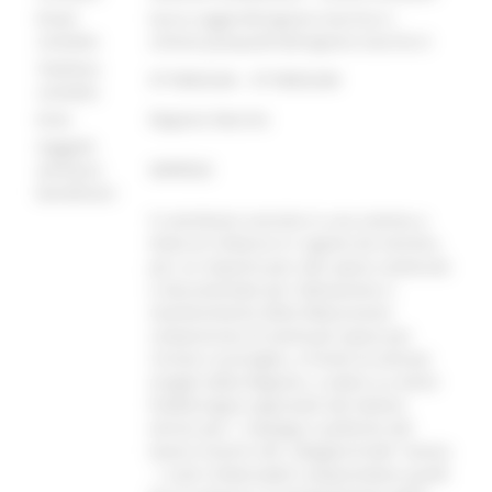
Email
laura.ruggeri@regione.marche.it -
contatto:
simona.pasqualini@regione.marche.it
Telefono
0718063246 - 0718063248
contatto:
Ente:
Regione Marche
Soggetti
ammessi
IMPRESE
beneficiari:
Il contributo consiste in una somma a
titolo di rimborso in regime de minimis,
per un importo pari alle spese sostenute
e documentate per l’attivazione e
mantenimento della fideiussione
comprensive di eventuali spese per
rinnovi e proroghe, a fronte di anticipi
erogati dalla Regione, a valere su Avvisi
Pubblici/gare approvati dal Settore
Servizi per l´impiego e politiche del
lavoro inseriti nell´allegato B dell´Avviso
. I costi rimborsabili comprendono quelli