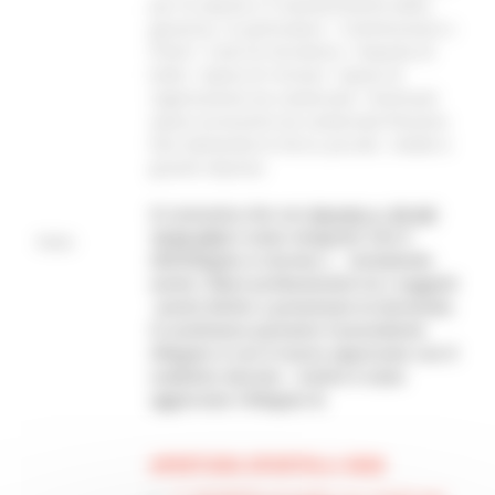
per la stipula e il mantenimento della
garanzia. In particolare: • Commissione o
Premi • Costi di istruttoria • Imposta di
bollo • Spese di rinnovo • Spese di
registrazione (se sostenute) • Eventuali
spese accessorie (se sostenute) Possono
fare domanda le micro, piccole , medie e
grandi imprese
Si comunica che con
decreto n. 96 del
18.06.2025
è stato integrato l’art.4
Note:
dell’Allegato A (Avviso ), includendo
anche i liberi professionisti tra i soggetti
aventi diritto a presentare la domanda.
Si sostituisce pertanto il precedente
Allegato A con il nuovo approvato con il
suddetto decreto . Inoltre è stato
aggiornato l’Allegato B.
APERTURA SPORTELLI 2026