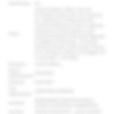
identificativo :
8966
AVVISO Pubblico “DGR n.1557 del
07/10/2024 rimborso dei costi sostenuti
per l’attivazione di fideiussioni alle
imprese beneficiarie di misure regionali
finanziate con fondi pubblici e alle
Titolo:
imprese beneficiarie del Fondo Regionale
di ingegneria finanziaria – Strumento
finanziario Fondo Credito Nuove imprese.
Euro 169.340,25 Scheda n.25 Allegato 3 di
cui alla DGR n. 1917/2024
Procedura:
Avviso Pubblico
Data di
25/02/2025
pubblicazione:
Scadenza:
02/07/2027
Area
SEGRETERIA GENERALE
organizzativa:
DIPARTIMENTO POLITICHE SOCIALI,
Struttura:
LAVORO, ISTRUZIONE E FORMAZIONE
Contatto:
SIMONA PASQUALINI - LAURA RUGGERI