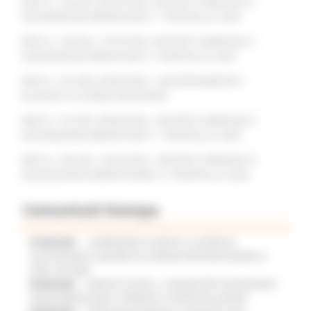
DDD N. 128 DEL 09/07/2025: DECRETO IMPEGNO E
LIQUIDAZIONE BENEFICIARI 1° SPORTELLO 2025
DDD N. 150 DEL 17/07/2025: DECRETO IMPEGNO E
LIQUIDAZIONE BENFICIARI 2° SPORTELLO 2025
DDD N. 105 DEL 06/05/2026 : AGGIORNAMENTO
ALLEGATO B (TERZA REVISIONE)
DDD N. 153 DEL 09/06/2026 : DECRETO IMPEGNO E
LIQUIDAZIONE BENEFICIARI 1° SPORTELLO 2026
DDD N. 189 DEL 12/07/2026 : DECRETO IMPEGNO E
LIQUIDAZIONE BENEFICIARIO 2° SPORTELLO 2026
Comunicati Stampa
07/08/2026
CAMBIAMENTI CLIMATICI, LE MARCHE
SOSTENGONO IL MANIFESTO EUROPEO PER PROTEGGERE LE
AREE COSTIERE
06/08/2026
MARCHE SICURE, 1,2 MILIONI PER TECNOLOGIE E
VIDEOSORVEGLIANZA: APPROVATI I CRITERI DEL BANDO