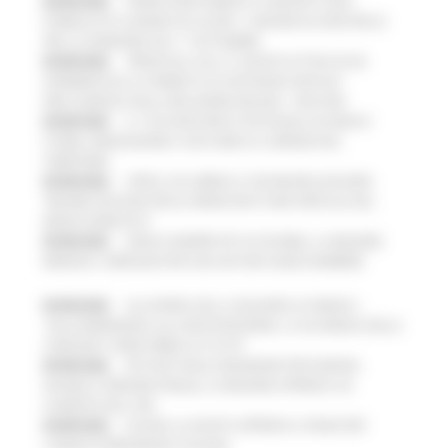
06/08/2026
FONDO INVESTIMENTI E LIQUIDITÀ 2026:
PUBBLICATO IL BANDO DA OLTRE 11 MILIONI DI EURO PER LE
PMI, LE DOMANDE DAL 1° SETTEMBRE
05/08/2026
TRENITALIA, DAL 31 AGOSTO ATTIVA IN VIA
SPERIMENTALE LA FERMATA DI CIVITANOVA PER DUE
FRECCIAROSSA DELLA RELAZIONE MILANO – PESCARA
05/08/2026
IL 118 DI MACERATA FESTEGGIA 30 ANNI DI
STORIA, INNOVAZIONE E SOCCORSO AL SERVIZIO DEL
TERRITORIO
05/08/2026
CIPESS, VIA LIBERA AI 106 MILIONI, BUGARO:
“RISORSE DECISIVE PER LE INFRASTRUTTURE PORTUALI DEL
MEDIO ADRIATICO”
05/08/2026
PARCHI SEMPRE PIÙ ACCESSIBILI, LA REGIONE
RINNOVA L'IMPEGNO PER UNA NATURA SENZA BARRIERE
05/08/2026
ALLUVIONE 2022, ACQUAROLI AI SINDACI:
"DALL’EMERGENZA ALLA RICOSTRUZIONE. LA SICUREZZA DELLA
COMUNITA’ VIENE PRIMA DI TUTTO”
05/08/2026
PIÙ POSTI NELLE RESIDENZE PER ANZIANI,
DISABILI E PERSONE FRAGILI: LA REGIONE APPROVA UN
AUMENTO DEL 35%
04/08/2026
EUSAIR, LA GIUNTA APPROVA IL PIANO PER
L’ANNO DI PRESIDENZA ITALIANA