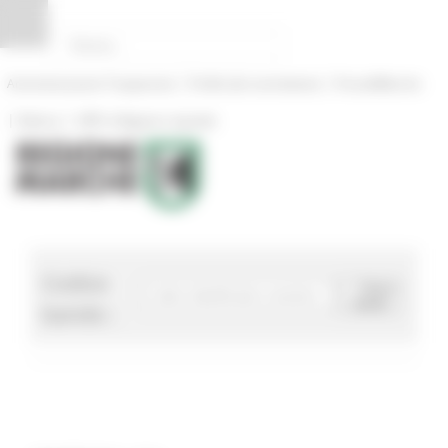
Pannello di gestione dei cookies
|
|
Amministrazione Trasparente
Profilo del committente
ProcediMarche
|
|
Rubrica
URP: la Regione risponde
Codice
Cerca
bando
bando :