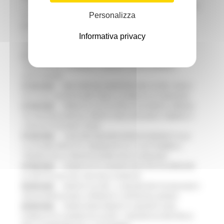
CAMPAGNE NAZIONALI, FIERE INTERNAZIONALI ED EVENTI PER
Personalizza
PROMUOVERE LE MARCHE
07/08/2026
CAMBIAMENTI CLIMATICI, LE MARCHE
Informativa privacy
SOSTENGONO IL MANIFESTO EUROPEO PER PROTEGGERE LE
AREE COSTIERE
07/08/2026
ARTIGIANATO ARTISTICO, TIPICO E
TRADIZIONALE: APPROVATI I PROGETTI DELLE IMPRESE
MARCHIGIANE
07/08/2026
BIKE PARK DEL MONTEFELTRO, OLTRE 7 KM DI
PISTE ED IL NUOVO PUMP TRACK, ULTIMATA LA CONSEGNA
07/08/2026
FIRMATO IL PATTO PER LA SICUREZZA URBANA
TRA REGIONE MARCHE, PREFETTURA DI PESARO E URBINO E I
COMUNI DI PESARO E FANO
07/08/2026
CONCORSI REGIONE MARCHE RISERVATI ALLE
CATEGORIE PROTETTE: PROROGATO AL 10 SETTEMBRE IL
TERMINE PER LA PRESENTAZIONE DELLE DOMANDE
07/08/2026
PUBBLICATO IL BANDO 2026 PER VALORIZZARE
LO SPETTACOLO DAL VIVO NELLE MARCHE
06/08/2026
MARCHE SICURE, 1,2 MILIONI PER TECNOLOGIE E
VIDEOSORVEGLIANZA: APPROVATI I CRITERI DEL BANDO
06/08/2026
FONDO INVESTIMENTI E LIQUIDITÀ 2026:
PUBBLICATO IL BANDO DA OLTRE 11 MILIONI DI EURO PER LE