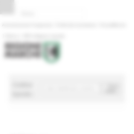
Pannello di gestione dei cookies
|
|
Amministrazione Trasparente
Profilo del committente
ProcediMarche
|
|
Rubrica
URP: la Regione risponde
Codice
Cerca
bando
bando :