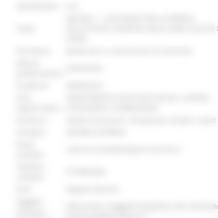
identificativo :
8304
MISURA 7 – SOSTEGNO PER LA RIPRESA
Titolo:
DELL’ATTIVITA’ SPORTIVA NELLE AREE COLPITE
SISMA
Procedura:
Bando per la concessione di contributi
Data di
20/06/2024
pubblicazione:
Scadenza:
08/08/2024
Area
DIPARTIMENTO POLITICHE SOCIALI, LAVORO,
organizzativa:
ISTRUZIONE E FORMAZIONE
Struttura:
Settore Istruzione, innovazione sociale e sport
Contatto:
ZENOBI CATERINA
Email
caterina.zenobi@regione.marche.it
contatto:
Telefono
0718063584
contatto:
Ente:
Regione Marche
Soggetti
Vedi punto 3 Soggetti beneficiari del contribut
ammessi
Avviso pubblico Misura 7