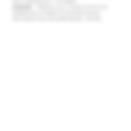
PMI, LE DOMANDE DAL 1° SETTEMBRE
05/08/2026
TRENITALIA, DAL 31 AGOSTO ATTIVA IN VIA
SPERIMENTALE LA FERMATA DI CIVITANOVA PER DUE
FRECCIAROSSA DELLA RELAZIONE MILANO – PESCARA