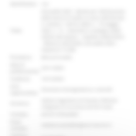
identificativo :
7620
Annualità 2023 - Bando per l’attribuzione
delle borse di studio ai sensi dell’articolo
3, comma 1, lett b), della l.r. 19 maggio
Titolo:
2022, n. 12 - interventi a sostegno delle
vittime del dovere - Capitolo 2030210016
- Bilancio 2023/2025, annualità 2023 –
importo € 15.000
Procedura:
Borsa di studio
Data di
23/11/2023
pubblicazione:
Scadenza:
14/12/2023
Area
Direzione Vicesegreteria e controlli
organizzativa:
Settore Segreteria di Giunta, Politiche
Struttura:
integrate di sicurezza ed Enti locali
Contatto:
ASTUTI VITALIANO
Email
vitaliano.astuti@regione.marche.it
contatto:
Telefono