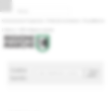
Pannello di gestione dei cookies
|
|
Amministrazione Trasparente
Profilo del committente
ProcediMarche
|
|
Rubrica
URP: la Regione risponde
Codice
Cerca
bando
bando :