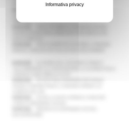
FRECCIAROSSA DELLA RELAZIONE MILANO – PESCARA
Informativa privacy
05/08/2026
IL 118 DI MACERATA FESTEGGIA 30 ANNI DI
STORIA, INNOVAZIONE E SOCCORSO AL SERVIZIO DEL
TERRITORIO
05/08/2026
CIPESS, VIA LIBERA AI 106 MILIONI, BUGARO:
“RISORSE DECISIVE PER LE INFRASTRUTTURE PORTUALI DEL
MEDIO ADRIATICO”
05/08/2026
PARCHI SEMPRE PIÙ ACCESSIBILI, LA REGIONE
RINNOVA L'IMPEGNO PER UNA NATURA SENZA BARRIERE
05/08/2026
ALLUVIONE 2022, ACQUAROLI AI SINDACI:
"DALL’EMERGENZA ALLA RICOSTRUZIONE. LA SICUREZZA DELLA
COMUNITA’ VIENE PRIMA DI TUTTO”
05/08/2026
PIÙ POSTI NELLE RESIDENZE PER ANZIANI,
DISABILI E PERSONE FRAGILI: LA REGIONE APPROVA UN
AUMENTO DEL 35%
04/08/2026
EUSAIR, LA GIUNTA APPROVA IL PIANO PER
L’ANNO DI PRESIDENZA ITALIANA
04/08/2026
PRESENTATO HAPPENNINO, FESTIVAL
DELL’ENTROTERRA