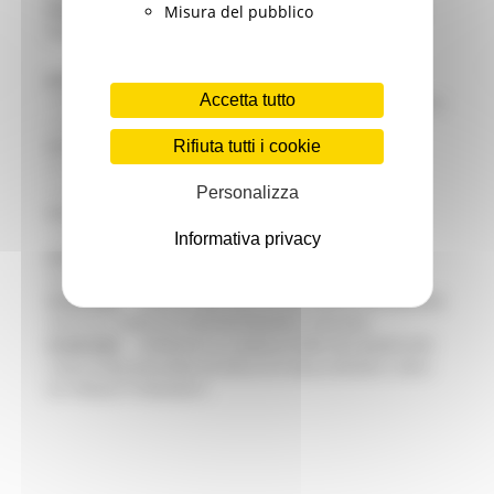
05/08/2026
PARCHI SEMPRE PIÙ ACCESSIBILI, LA REGIONE
Misura del pubblico
RINNOVA L'IMPEGNO PER UNA NATURA SENZA BARRIERE
05/08/2026
ALLUVIONE 2022, ACQUAROLI AI SINDACI:
Accetta tutto
"DALL’EMERGENZA ALLA RICOSTRUZIONE. LA SICUREZZA DELLA
COMUNITA’ VIENE PRIMA DI TUTTO”
Rifiuta tutti i cookie
05/08/2026
PIÙ POSTI NELLE RESIDENZE PER ANZIANI,
DISABILI E PERSONE FRAGILI: LA REGIONE APPROVA UN
AUMENTO DEL 35%
Personalizza
04/08/2026
EUSAIR, LA GIUNTA APPROVA IL PIANO PER
L’ANNO DI PRESIDENZA ITALIANA
Informativa privacy
04/08/2026
PRESENTATO HAPPENNINO, FESTIVAL
DELL’ENTROTERRA
03/08/2026
SANITÀ E WELFARE, NUOVA INTESA TRA REGIONE
MARCHE E SINDACATI PER RAFFORZARE IL DIALOGO
03/08/2026
APPROVATA LA GRADUATORIA DEL BANDO PER
L’INDUSTRIALIZZAZIONE DEI RISULTATI DELLA RICERCA: CIRCA
40 I PROGETTI FINANZIATI