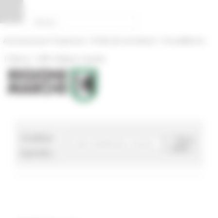
Pannello di gestione dei cookies
|
|
Amministrazione Trasparente
Profilo del committente
ProcediMarche
|
|
Rubrica
URP: la Regione risponde
Codice
Cerca
bando
bando :