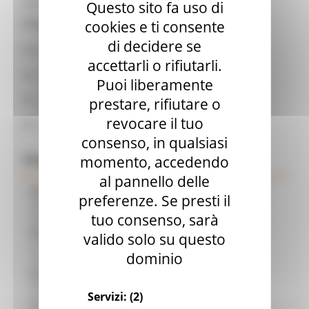
Ente:
Regione Marche
Questo sito fa uso di
Allegati:
cookies e ti consente
di decidere se
decreto 71_17 08 2023 evento farmacov v2.docx.pdf
accettarli o rifiutarli.
ALL. 1_lettera contratto.pdf
Puoi liberamente
ALL. 2_autodichiarazione.doc
prestare, rifiutare o
revocare il tuo
ALL.3_patto di integrita farmaco.pdf
consenso, in qualsiasi
Comunicati Stampa
momento, accedendo
al pannello delle
05/08/2026
TRENITALIA, DAL 31 AGOSTO ATTIVA IN VIA
preferenze. Se presti il
SPERIMENTALE LA FERMATA DI CIVITANOVA PER DUE
tuo consenso, sarà
FRECCIAROSSA DELLA RELAZIONE MILANO – PESCARA
05/08/2026
IL 118 DI MACERATA FESTEGGIA 30 ANNI DI
valido solo su questo
STORIA, INNOVAZIONE E SOCCORSO AL SERVIZIO DEL
dominio
TERRITORIO
05/08/2026
CIPESS, VIA LIBERA AI 106 MILIONI, BUGARO:
“RISORSE DECISIVE PER LE INFRASTRUTTURE PORTUALI DEL
Servizi:
(2)
MEDIO ADRIATICO”