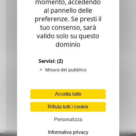
momento, accedendo
al pannello delle
preferenze. Se presti il
tuo consenso, sarà
valido solo su questo
dominio
Servizi:
(2)
Misura del pubblico
Accetta tutto
Rifiuta tutti i cookie
Personalizza
Informativa privacy
Regione Marche Giunta Regionale (CF 80008630420 P.IVA