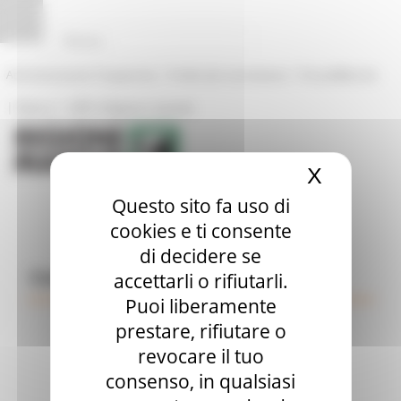
Pannello di gestione dei cookies
|
|
Amministrazione Trasparente
Profilo del committente
ProcediMarche
|
|
Rubrica
URP: la Regione risponde
X
Nascond
Questo sito fa uso di
cookies e ti consente
di decidere se
Comunicati Stampa
accettarli o rifiutarli.
Puoi liberamente
prestare, rifiutare o
revocare il tuo
consenso, in qualsiasi