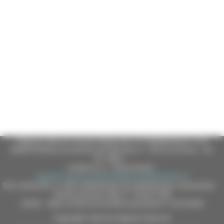
Regione Marche Giunta Regionale (CF 80008630420 P.IVA
00481070423) via Gentile da Fabriano, 9 - 60125 Ancona - tel.
071.8061
casella p.e.c. istituzionale :
regione.marche.protocollogiunta@emarche.it
Sito realizzato su CMS DotNetNuke by DotNetNuke Corporation
Autorizzazione SIAE n° 1225/I/1298
DUNS - Data Universal Numbering System: 514216030
Copyright 2026 by Regione Marche