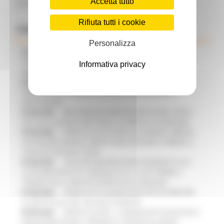
Accetta tutto
domande finanziabili
Rifiuta tutti i cookie
Comunicati Stampa
Personalizza
07/08/2026
CAMBIAMENTI CLIMATICI, LE MARCHE
SOSTENGONO IL MANIFESTO EUROPEO PER PROTEGGERE LE
Informativa privacy
AREE COSTIERE
07/08/2026
ARTIGIANATO ARTISTICO, TIPICO E
TRADIZIONALE: APPROVATI I PROGETTI DELLE IMPRESE
MARCHIGIANE
07/08/2026
BIKE PARK DEL MONTEFELTRO, OLTRE 7 KM DI
PISTE ED IL NUOVO PUMP TRACK, ULTIMATA LA CONSEGNA
07/08/2026
FIRMATO IL PATTO PER LA SICUREZZA URBANA
TRA REGIONE MARCHE, PREFETTURA DI PESARO E URBINO E I
COMUNI DI PESARO E FANO
07/08/2026
CONCORSI REGIONE MARCHE RISERVATI ALLE
CATEGORIE PROTETTE: PROROGATO AL 10 SETTEMBRE IL
TERMINE PER LA PRESENTAZIONE DELLE DOMANDE
07/08/2026
PUBBLICATO IL BANDO 2026 PER VALORIZZARE
LO SPETTACOLO DAL VIVO NELLE MARCHE
06/08/2026
MARCHE SICURE, 1,2 MILIONI PER TECNOLOGIE E
VIDEOSORVEGLIANZA: APPROVATI I CRITERI DEL BANDO