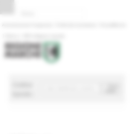
Pannello di gestione dei cookies
|
|
Amministrazione Trasparente
Profilo del committente
ProcediMarche
|
|
Rubrica
URP: la Regione risponde
Codice
Cerca
bando
bando :