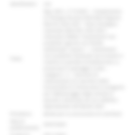
identificativo :
6958
Reg. (UE) n. 2115/2021 – Complemento
di Sviluppo Rurale (CSR) della Regione
Marche 2023-2027 - Piano Strategico
nazionale della PAC 2023-2027–
intervento SRD04 "Investimenti non
produttivi agricoli con finalità
ambientale" Azione 1 – Investimenti
non produttivi finalizzati ad arrestare e
Titolo:
invertire la perdita di biodiversità e a
preservare il paesaggio rurale –
categoria 1.2 - interventi di
realizzazione e/o ripristino della
funzionalità di infrastrutture ecologiche
per l’abbeveraggio degli animali al
pascolo e destinate ad uso collettivo -
Approvazione del Bando 2023
Procedura:
Bando per la concessione di contributi
Data di
05/07/2023
pubblicazione: