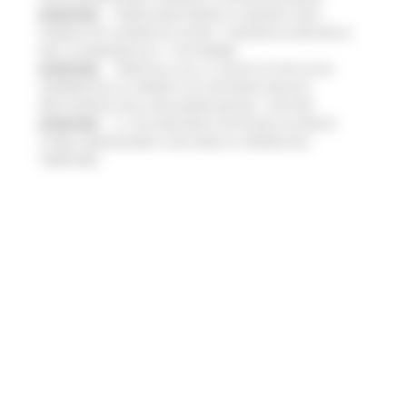
06/08/2026
FONDO INVESTIMENTI E LIQUIDITÀ 2026:
PUBBLICATO IL BANDO DA OLTRE 11 MILIONI DI EURO PER LE
PMI, LE DOMANDE DAL 1° SETTEMBRE
05/08/2026
TRENITALIA, DAL 31 AGOSTO ATTIVA IN VIA
SPERIMENTALE LA FERMATA DI CIVITANOVA PER DUE
FRECCIAROSSA DELLA RELAZIONE MILANO – PESCARA
05/08/2026
IL 118 DI MACERATA FESTEGGIA 30 ANNI DI
STORIA, INNOVAZIONE E SOCCORSO AL SERVIZIO DEL
TERRITORIO