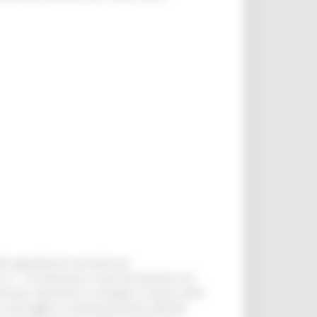
le agevolazioni previste per
2.3 – “Innovazione e meccanizzazione nel
zzato a garantire il sostegno a favore delle
, stoccaggio e confezionamento dell’olio