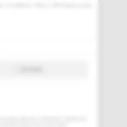
|
|
|
te
ProcediMarche
Rubrica
URP: la Regione risponde
Cerca bando
 settore agricolo e alimentare” sottomisura
“ammodernamento dei frantoi oleari”