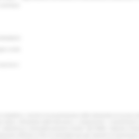
contributi
CONOMICO
ppo rurale
marche.it
e modalità e i termini di presentazione delle domande di accesso al
 oleari, nell’ambito della Missione 2, componente 1, Investimento 
” sottomisura “Ammodernamento frantoi” del PNRR. Il Bando è finali
duzione dell’olio al fine di ammodernare gli impianti di lavorazione