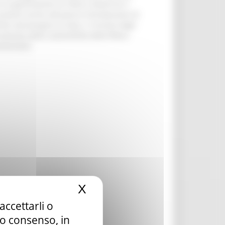
 la generazione di rifiuti e favorirne il
esistenti anche attraverso l’introduzione di
io extravergine di oliva. Il rinnovo degli
emento della sostenibilità della filiera
2/02/2023
X
Nascondi il banner dei c
accettarli o
tuo consenso, in