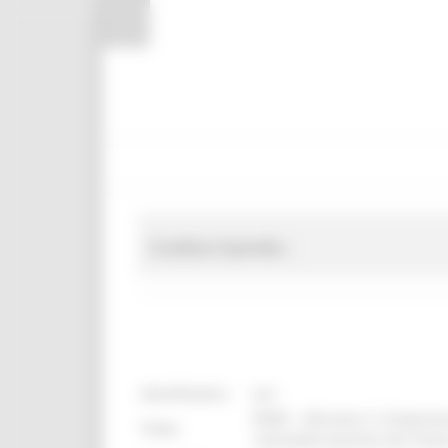
Pannello di gestione dei cookies
Codice bando :
identificativo :
6824
PNRR – Missione 2 Component
Titolo:
“ammodernamento dei frantoi