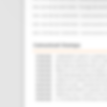
DDS 36/CIM del 28/01/2026 - Proroga dei termi
DDS 149/CIM del 24/04/2026 - Autorizzazione 
DDS 166/CIM del 05/05/2026 - Autorizzazione 
DDS 218/CIM del 16/06/2026 - Autorizzazione 
Comunicati Stampa
07/08/2026
CAMBIAMENTI CLIMATICI, LE MARCH
07/08/2026
ARTIGIANATO ARTISTICO, TIPICO E T
07/08/2026
BIKE PARK DEL MONTEFELTRO, OLTRE
07/08/2026
FIRMATO IL PATTO PER LA SICUREZZA
07/08/2026
CONCORSI REGIONE MARCHE RISERVAT
07/08/2026
PUBBLICATO IL BANDO 2026 PER VAL
06/08/2026
MARCHE SICURE, 1,2 MILIONI PER TE
06/08/2026
FONDO INVESTIMENTI E LIQUIDITÀ 20
05/08/2026
TRENITALIA, DAL 31 AGOSTO ATTIVA 
05/08/2026
IL 118 DI MACERATA FESTEGGIA 30 AN