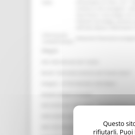
Note:
extravergine di oliva, con l´ob
riutilizzo a fini energetici. 
macchinari e tecnologie che mi
impianti tecnologici porterà a
olivicolo-olearia. Riferimen
Informazioni
Dotazione finanziaria assegna
Complementari:
Allegati:
DDS 383/CIM del 03/11/2023
Bando "Ammodernamento dei frantoi oleari"
Allegato - ATTESTAZIONE CONTABILE
Modelli allegati al bando
DDS 8/CIM del 14/01/2024 - Proroga termini 
DDD 63/ASR del 08/02/2024 - Nomina compone
Questo sito
DDS 181/CIM del 27/05/2024 - Domande non a
rifiutarli. Puo