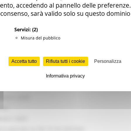
raduatoria
nto, accedendo al pannello delle preferenze. S
consenso, sarà valido solo su questo dominio
sa
zione finanziaria
Servizi:
(2)
domanda ID 74927
Misura del pubblico
lenco n. 19518
Accetta tutto
Rifiuta tutti i cookie
Personalizza
elenco n. 19621
Informativa privacy
delle procedure istruttorie domande di saldo
elenco n. 22618
elenco n. 22759
mini
lenco n. 24223
oria approvata con DDS 187 del 29/05/2024