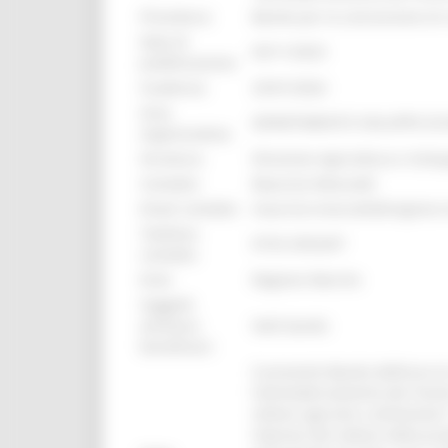
Procedura:
Bando per la concessione di 
Data di
03/11/2023
pubblicazione:
Scadenza:
25/01/2024
Area
DIPARTIMENTO SVILUPPO E
organizzativa:
Struttura:
Direzione Agricoltura e Svilu
Contatto:
Maurizio Mosciatti
Email contatto:
maurizio.mosciatti@regione.
Telefono
0733-2932207
contatto:
Ente:
Regione Marche
Soggetti
ammessi
Vedi bando
beneficiari:
Il presente Bando definisce l
l’ammodernamento dei frantoi
settore agricolo e alimentare
imprese del settore della pro