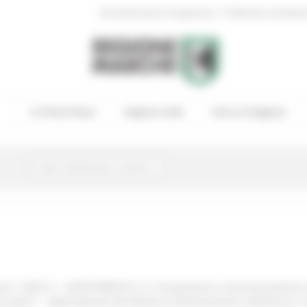
|
Amministrazione Trasparente
Profilo del committen
In Primo Piano
Regione Utile
Entra in Regione
e 1 (M2C1) – INVESTIMENTO 2.3 “Innovazione e meccanizzazione nel
 oleari” – Approvazione del Bando di finanziamento sottomisura 