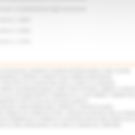
ni per il completamento degli investimenti
elenco n. 24505
elenco n. 24548
elenco n. 24706
E SOSTENGONO IL MANIFESTO EUROPEO PER PROTEGGERE LE AREE COSTIERE
RADIZIONALE: APPROVATI I PROGETTI DELLE IMPRESE MARCHIGIANE
 7 KM DI PISTE ED IL NUOVO PUMP TRACK, ULTIMATA LA CONSEGNA
 URBANA TRA REGIONE MARCHE, PREFETTURA DI PESARO E URBINO E I COMUNI
I ALLE CATEGORIE PROTETTE: PROROGATO AL 10 SETTEMBRE IL TERMINE PE
ORIZZARE LO SPETTACOLO DAL VIVO NELLE MARCHE
CNOLOGIE E VIDEOSORVEGLIANZA: APPROVATI I CRITERI DEL BANDO
26: PUBBLICATO IL BANDO DA OLTRE 11 MILIONI DI EURO PER LE PMI, LE DOM
IN VIA SPERIMENTALE LA FERMATA DI CIVITANOVA PER DUE FRECCIAROSSA DEL
NI DI STORIA, INNOVAZIONE E SOCCORSO AL SERVIZIO DEL TERRITORIO