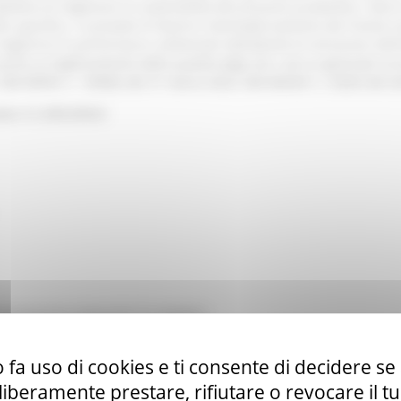
iettivo di migliorare la sostenibilità del processo produttivo, ridurre
Nello specifico, si prevede di favorire l’ammodernamento dei frantoi 
gliorino le performance ambientali dell’attività di estrazione dell’ol
nche al miglioramento della qualità degli olii e ad un generale incr
ti: DM MIPAF n. 149582 del 31 marzo 2022; DM MASAF n. 53263 del 0
ta: € 2.450.659,61
presentazione domande di sostegno
nti Commissione di valutazione
 fa uso di cookies e ti consente di decidere se 
mmissibili
i liberamente prestare, rifiutare o revocare il 