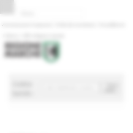
Pannello di gestione dei cookies
|
|
Amministrazione Trasparente
Profilo del committente
ProcediMarche
|
|
Rubrica
URP: la Regione risponde
Codice
Cerca
bando
bando :