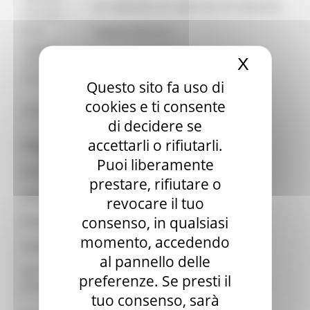
071.8062293; 071.8062102; 071.8062245
contatto:
Ente:
Regione Marche
Soggetti
X
Nascond
ammessi
Enti pubblici
beneficiari:
Questo sito fa uso di
Scadenza prorogata da Decreto
cookies e ti consente
Note:
Dirigente del Settore Beni e Attività
di decidere se
culturali 368 del 26-11-2022
accettarli o rifiutarli.
Allegati:
Puoi liberamente
Decreto Avviso pubblico
prestare, rifiutare o
Allegato 1 Avviso pubblico
revocare il tuo
consenso, in qualsiasi
Allegato 2 Avviso pubblico
momento, accedendo
Allegato 3 Avviso pubblico
al pannello delle
Decreto 368 del 26-11-2022 avviso Direttore di rete
preferenze. Se presti il
proroga termini
tuo consenso, sarà