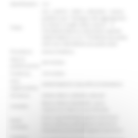
identificativo :
6155
LR n. 4/2010 – DGR n. 495/2022 – Avviso
pubblico per “Sostegno alle aggregazioni
di istituti e luoghi della cultura” - €
Titolo:
570.000,00 Bilancio 2022/2024 capitolo
2050210048 di cui € 170.000,00 annualità
2023 ed € 400.000,00 annualità 2024
Procedura:
Avviso Pubblico
Data di
04/10/2022
pubblicazione:
Scadenza:
10/12/2022
Area
DIPARTIMENTO SVILUPPO ECONOMICO
organizzativa:
Struttura:
Settore Beni e attività culturali
Bianca Maria Giombetti; Laura
Contatto:
Capozucca; Maria Luisa Viscione
bianca.giombetti@regione.marche.it;
Email
laura.capozucca@regione.marche.it;
contatto:
marialuisa.viscione@regione.marche.it
Telefono