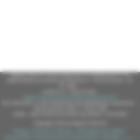
Regione Marche Giunta Regionale (CF 80008630420 P.IVA
00481070423) via Gentile da Fabriano, 9 - 60125 Ancona - tel.
071.8061
casella p.e.c. istituzionale :
regione.marche.protocollogiunta@emarche.it
Sito realizzato su CMS DotNetNuke by DotNetNuke Corporation
Autorizzazione SIAE n° 1225/I/1298
DUNS - Data Universal Numbering System: 514216030
Copyright 2026 by Regione Marche
Privacy
|
Termini Di Utilizzo
|
Informativa sui Cookie
|
Accessibilità
|
Dichiarazione di Accessibilità
|
Sitemap
|
Login