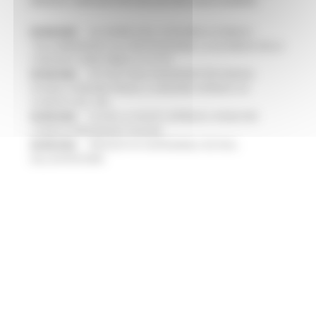
RINNOVA L'IMPEGNO PER UNA NATURA SENZA BARRIERE
05/08/2026
ALLUVIONE 2022, ACQUAROLI AI SINDACI:
"DALL’EMERGENZA ALLA RICOSTRUZIONE. LA SICUREZZA DELLA
COMUNITA’ VIENE PRIMA DI TUTTO”
05/08/2026
PIÙ POSTI NELLE RESIDENZE PER ANZIANI,
DISABILI E PERSONE FRAGILI: LA REGIONE APPROVA UN
AUMENTO DEL 35%
04/08/2026
EUSAIR, LA GIUNTA APPROVA IL PIANO PER
L’ANNO DI PRESIDENZA ITALIANA
04/08/2026
PRESENTATO HAPPENNINO, FESTIVAL
DELL’ENTROTERRA