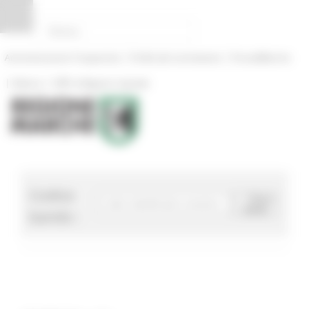
Pannello di gestione dei cookies
|
|
Amministrazione Trasparente
Profilo del committente
ProcediMarche
|
|
Rubrica
URP: la Regione risponde
Codice
Cerca
bando
bando :