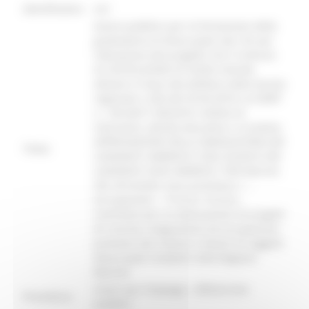
identificativo :
3837
Avviso pubblico per la formazione della
graduatoria di disoccupati over 30, per
l'attuazione del progetto che il Comune
di CASTELLEONE DI SUASA intende
attivare in base alla delibera della Giunta
regionale n.436 del 03.04.2018 e al DDPF
n. 138 dell’11/06/2018. Ambito di
intervento: attività educative e ricreative.
APPROVAZIONE DELLA GRADUATORIA DEI
Titolo:
CANDIDATI AMMESSI E DELL'ELENCO DEI
CANDIDATI NON AMMESSI. POR Marche
FSE 2014/2020, Asse prioritario 1 –
Occupazione -. P.inv.8.1 R.A.8.5.
Contributi per la realizzazione di progetti
di crescita, integrazione ed occupazione
promossi dai Comuni a favore di soggetti
disoccupati residenti nella Regione
Marche.
Centri per l'impiego - Offerte Enti
Procedura:
pubblici