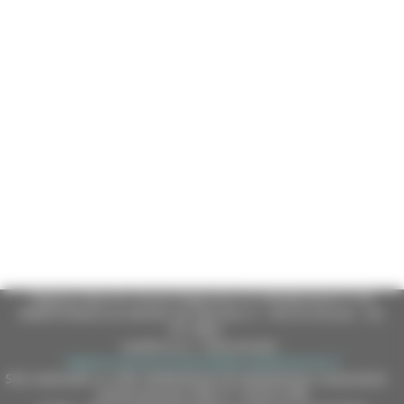
Regione Marche Giunta Regionale (CF 80008630420 P.IVA
00481070423) via Gentile da Fabriano, 9 - 60125 Ancona - tel.
071.8061
casella p.e.c. istituzionale :
regione.marche.protocollogiunta@emarche.it
Sito realizzato su CMS DotNetNuke by DotNetNuke Corporation
Autorizzazione SIAE n° 1225/I/1298