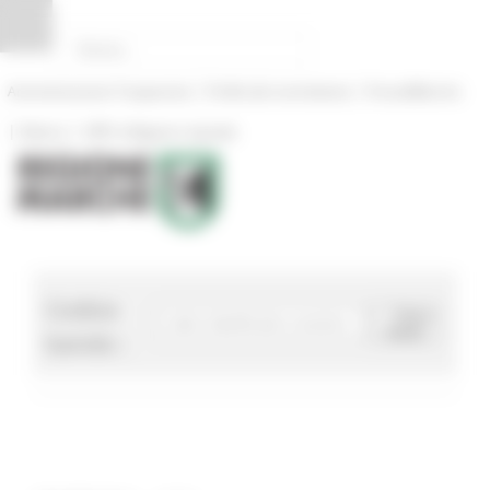
Pannello di gestione dei cookies
|
|
Amministrazione Trasparente
Profilo del committente
ProcediMarche
|
|
Rubrica
URP: la Regione risponde
Codice
Cerca
bando
bando :