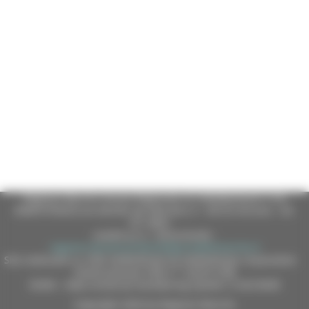
Regione Marche Giunta Regionale (CF 80008630420 P.IVA
00481070423) via Gentile da Fabriano, 9 - 60125 Ancona - tel.
071.8061
casella p.e.c. istituzionale :
regione.marche.protocollogiunta@emarche.it
Sito realizzato su CMS DotNetNuke by DotNetNuke Corporation
Autorizzazione SIAE n° 1225/I/1298
DUNS - Data Universal Numbering System: 514216030
Copyright 2026 by Regione Marche