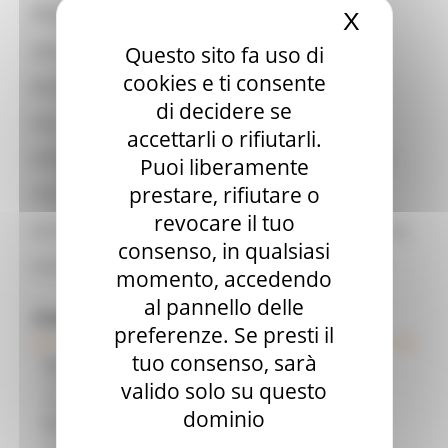
Allegati:
X
Nascond
Questo sito fa uso di
2026.04.10 Decreto n. 96_ITPC Bando asta vendita
cookies e ti consente
BANDO asta pubblica vendita
di decidere se
Foto
accettarli o rifiutarli.
AVVISO del 19.06.2026 Esito primo esperimento d'asta
Puoi liberamente
prestare, rifiutare o
AVVISO del 29.06.2026 modifica data apertura buste
revocare il tuo
AVVISO del 02.07.2026 Esito secondo esperimento d'asta
consenso, in qualsiasi
AVVISO del 17.07.2026 Esito terzo esperimento d'asta
momento, accedendo
al pannello delle
Comunicati Stampa
preferenze. Se presti il
tuo consenso, sarà
05/08/2026
TRENITALIA, DAL 31 AGOSTO ATTIVA IN VIA
SPERIMENTALE LA FERMATA DI CIVITANOVA PER DUE
valido solo su questo
FRECCIAROSSA DELLA RELAZIONE MILANO – PESCARA
dominio
05/08/2026
IL 118 DI MACERATA FESTEGGIA 30 ANNI DI
STORIA, INNOVAZIONE E SOCCORSO AL SERVIZIO DEL