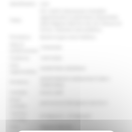
identificativo :
26268
R.R. 4/2015 Alienazione immobile
appartenente al patrimonio disponibile
Titolo:
della Regione Marche sito nel Comune di
Fermo. Indizione asta pubblica.
Procedura:
Bando di gara Asta Pubblica
Data di
13/04/2026
pubblicazione:
Scadenza:
16/07/2026
Area
SEGRETERIA GENERALE
organizzativa:
DIPARTIMENTO INFRASTRUTTURE E
Struttura:
TERRITORIO
Contatto:
Nardo Goffi
Email
patrizia.burini@regione.marche.it
contatto:
Telefono
0718062215 - 0718062207
contatto:
Ente:
Regione Marche