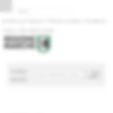
Pannello di gestione dei cookies
|
|
Amministrazione Trasparente
Profilo del committente
ProcediMarche
|
|
Rubrica
URP: la Regione risponde
Codice
Cerca
bando
bando :