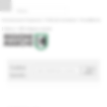
Pannello di gestione dei cookies
|
|
Amministrazione Trasparente
Profilo del committente
ProcediMarche
|
|
Rubrica
URP: la Regione risponde
Codice
Cerca
bando
bando :