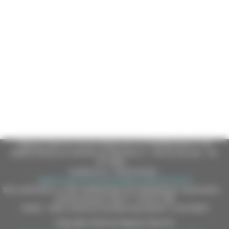
Regione Marche Giunta Regionale (CF 80008630420 P.IVA
00481070423) via Gentile da Fabriano, 9 - 60125 Ancona - tel.
071.8061
casella p.e.c. istituzionale :
regione.marche.protocollogiunta@emarche.it
Sito realizzato su CMS DotNetNuke by DotNetNuke Corporation
Autorizzazione SIAE n° 1225/I/1298
DUNS - Data Universal Numbering System: 514216030
Copyright 2026 by Regione Marche