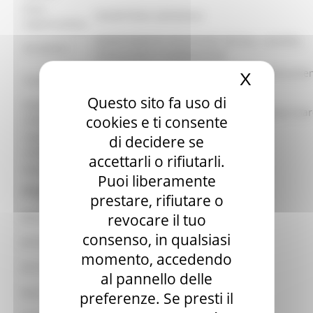
Area
SEGRETERIA GENERALE
organizzativa:
DIPARTIMENTO POLITICHE SOCIALI, LAVORO,
Struttura:
ISTRUZIONE E FORMAZIONE
Centro Impiego Macerata - Servizio collocame
X
Nascond
Contatto:
mirato
Questo sito fa uso di
Email
centroimpiegomacerata.legge68@regione.marc
cookies e ti consente
contatto:
Telefono
di decidere se
0733363101
contatto:
accettarli o rifiutarli.
Ente:
Regione Marche
Puoi liberamente
Allegati:
prestare, rifiutare o
revocare il tuo
Decreto approvazione avviso
consenso, in qualsiasi
All B Modello di candidatura.pdf
momento, accedendo
All A Avviso pubblico.pdf
al pannello delle
Decreto approvazione graduatoria
preferenze. Se presti il