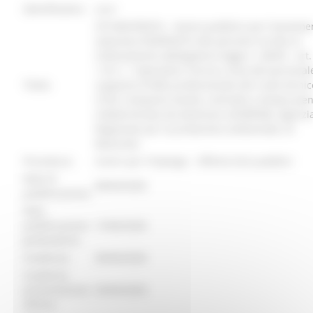
identificativo :
26253
CPI MACERATA - Avviso pubblico per l’avviame
selezione RISERVATO alle persone iscritte al
Collocamento obbligatorio legge n. 68/99 - art. 
1 di n. 1 Operatore Tecnico, Area del personal
Titolo:
supporto Profilo professionale del ruolo tecnic
CCNL Comparto Sanità, contratto a tempo pien
indeterminato da destinare all’ARPAM, Agenzi
Regionale per la protezione ambientale, di
Macerata
Procedura:
Centri per l'impiego - Offerte Enti pubblici
Data di
08/04/2026
pubblicazione:
Data
pubblicazione
15/06/2026
graduatoria:
Scadenza:
30/04/2026
Scadenza
presentazione
30/04/2026
offerte: