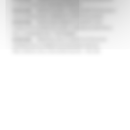
LO SPETTACOLO DAL VIVO NELLE MARCHE
06/08/2026
MARCHE SICURE, 1,2 MILIONI PER TECNOLOGIE E
VIDEOSORVEGLIANZA: APPROVATI I CRITERI DEL BANDO
06/08/2026
FONDO INVESTIMENTI E LIQUIDITÀ 2026:
PUBBLICATO IL BANDO DA OLTRE 11 MILIONI DI EURO PER LE
PMI, LE DOMANDE DAL 1° SETTEMBRE
05/08/2026
TRENITALIA, DAL 31 AGOSTO ATTIVA IN VIA
SPERIMENTALE LA FERMATA DI CIVITANOVA PER DUE
FRECCIAROSSA DELLA RELAZIONE MILANO – PESCARA