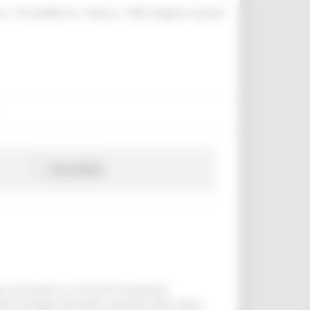
|
|
|
te
ProcediMarche
Rubrica
URP: la Regione risponde
Cerca bando
 associative o consortili di gestione
ella Strategia forestale nazionale (SFN, 2021)