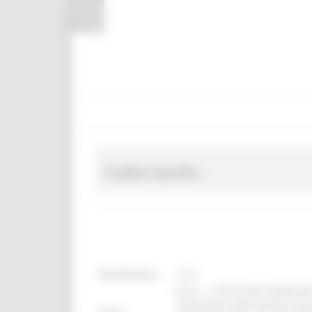
Pannello di gestione dei cookies
Codice bando :
identificativo :
21673
D.M. n. 410778 del 04/08/2023
sostenibile delle foreste (sup