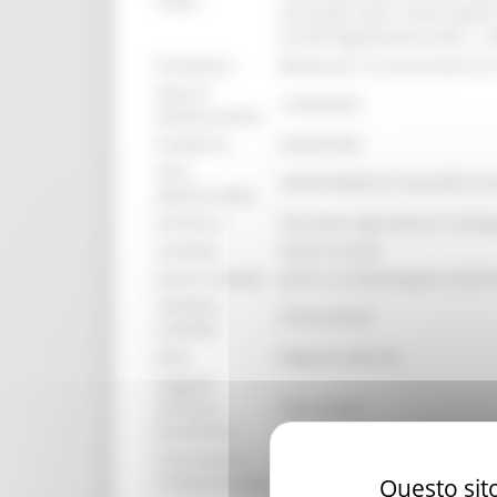
Titolo:
annualità 2024. Fondi statali 
54 del Regolamento (UE) n. 2
Procedura:
Bando per la concessione di 
Data di
12/09/2025
pubblicazione:
Scadenza:
02/04/2026
Area
DIPARTIMENTO SVILUPPO E
organizzativa:
Struttura:
Direzione Agricoltura e Svilu
Contatto:
Giulio Ciccalè
Email contatto:
giulio.ciccale@regione.march
Telefono
0734-447322
contatto:
Ente:
Regione Marche
Soggetti
ammessi
Vedi bando
beneficiari:
Informazioni
Dotazione finanziaria assegn
Complementari:
Questo sito