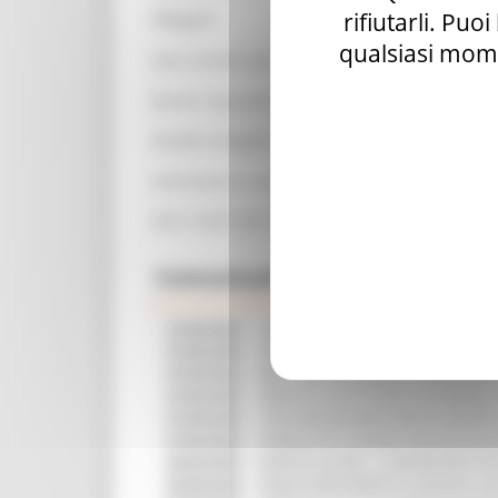
Allegati:
rifiutarli. Puo
qualsiasi mome
DDS 529/IFO del 12/09/2025
Bando "gestione sostenibile delle foreste"
Modelli allegati al bando
Attestazione Contabile
DDS 10/IFO del 12/01/2026 - Proroga scadenz
Comunicati Stampa
07/08/2026
CAMBIAMENTI CLIMATICI, LE MARCH
07/08/2026
ARTIGIANATO ARTISTICO, TIPICO E T
07/08/2026
BIKE PARK DEL MONTEFELTRO, OLTRE
07/08/2026
FIRMATO IL PATTO PER LA SICUREZZA
07/08/2026
CONCORSI REGIONE MARCHE RISERVAT
07/08/2026
PUBBLICATO IL BANDO 2026 PER VAL
06/08/2026
MARCHE SICURE, 1,2 MILIONI PER TE
06/08/2026
FONDO INVESTIMENTI E LIQUIDITÀ 20