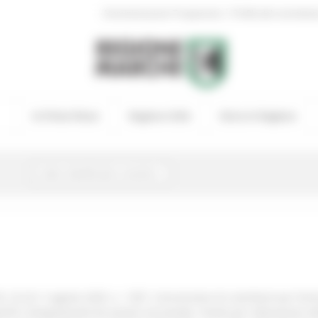
|
Amministrazione Trasparente
Profilo del committen
In Primo Piano
Regione Utile
Entra in Regione
. D.G.R. 5 agosto 2025, n. 1307. Concessione di contributi per forme
erfici silvopastorali) da avviare od avviate. Fondo per l’attuazione d