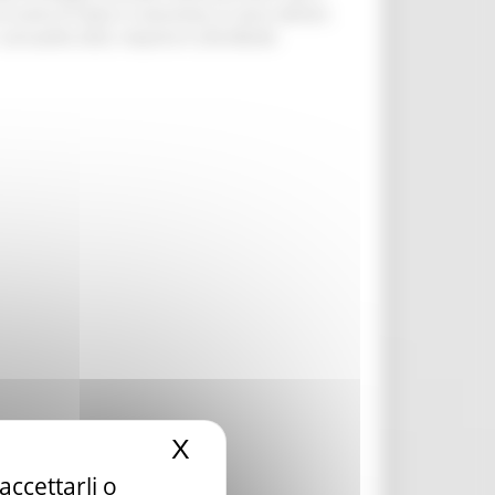
 aiuto di Stato in esenzione ai sensi dell’art.
annualità 2025, importo € 250.000,00.
X
Nascondi il banner dei c
accettarli o