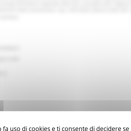
vincolati del bilancio regionale 2025-2027, annualità 2025. Regime di
022/2472 della Commissione. Cap. 2160120232, Bilancio 2025-2027, 
contributi
CONOMICO
ppo rurale
e.it
ata al bando: € 250.000,00
 fa uso di cookies e ti consente di decidere se 