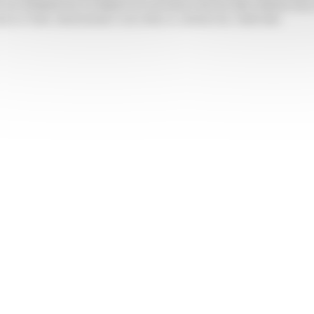
IN VIA SPERIMENTALE LA FERMATA DI CIVITANOVA PER DUE FRECCIAROSSA DEL
NI DI STORIA, INNOVAZIONE E SOCCORSO AL SERVIZIO DEL TERRITORIO