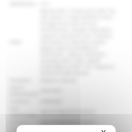
identificativo :
21567
Decreto HTA n. 55 del 29_07_2025 "Art.
106 comma 11 D.lgs 50/2016 ss.mm.i. -
Proroga tecnica dei servizi di
manutenzione, sviluppo, help-desk e
supporto specialistico per il Sistema
Titolo:
Informativo di Laboratorio Analisi
Regione Marche (SILARM) CIG
9223551B10 – Bilancio 2025/2027 –
annualità 2025 e 2026: capitoli
2130110992 e 2130111167 –Importo €
33.878,79 € (IVA inclusa)".
Procedura:
Delibere e Decreti
Data di
29/07/2025
pubblicazione:
Scadenza:
18/08/2025
Area
Agenzia Regionale Sanitaria
organizzativa:
Struttura:
Agenzia Regionale Sanitaria
Contatto:
Dott. Alessandro Giommi