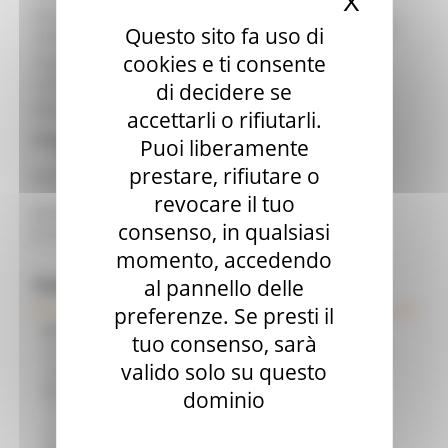
X
Nascond
Email
alessandro.giommi@regione.marche.it
Questo sito fa uso di
contatto:
cookies e ti consente
Telefono
071.8064093
contatto:
di decidere se
Ente:
Regione Marche
accettarli o rifiutarli.
Allegati:
Puoi liberamente
prestare, rifiutare o
Decreto HTA n. 55 del 29_07_2025.pdf
revocare il tuo
Attestazione contabile al decreto HTA n 55 del
consenso, in qualsiasi
29_07_2025.pdf
momento, accedendo
Comunicati Stampa
al pannello delle
preferenze. Se presti il
07/08/2026
CAMBIAMENTI CLIMATICI, LE MARCHE
tuo consenso, sarà
SOSTENGONO IL MANIFESTO EUROPEO PER PROTEGGERE LE
valido solo su questo
AREE COSTIERE
07/08/2026
ARTIGIANATO ARTISTICO, TIPICO E
dominio
TRADIZIONALE: APPROVATI I PROGETTI DELLE IMPRESE
MARCHIGIANE