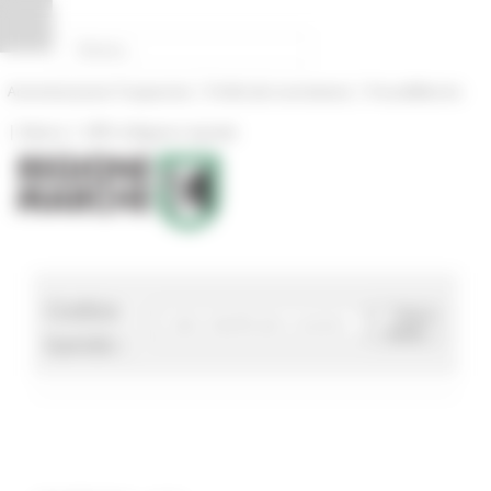
Pannello di gestione dei cookies
|
|
Amministrazione Trasparente
Profilo del committente
ProcediMarche
|
|
Rubrica
URP: la Regione risponde
Codice
Cerca
bando
bando :