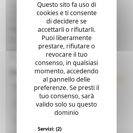
Questo sito fa uso di
Telefono
071.8064093
cookies e ti consente
contatto:
Ente:
Regione Marche
di decidere se
accettarli o rifiutarli.
Allegati:
Puoi liberamente
Decreto HTA n 54 del 29_07_2025.pdf
prestare, rifiutare o
Attestazione contabile al decreto HTA n 54 del
revocare il tuo
29_07_2025.pdf
consenso, in qualsiasi
momento, accedendo
Comunicati Stampa
al pannello delle
07/08/2026
CAMBIAMENTI CLIMATICI, LE MARCHE
preferenze. Se presti il
SOSTENGONO IL MANIFESTO EUROPEO PER PROTEGGERE LE
tuo consenso, sarà
AREE COSTIERE
valido solo su questo
07/08/2026
ARTIGIANATO ARTISTICO, TIPICO E
TRADIZIONALE: APPROVATI I PROGETTI DELLE IMPRESE
dominio
MARCHIGIANE
07/08/2026
BIKE PARK DEL MONTEFELTRO, OLTRE 7 KM DI
PISTE ED IL NUOVO PUMP TRACK, ULTIMATA LA CONSEGNA
Servizi:
(2)