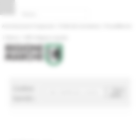
Pannello di gestione dei cookies
|
|
Amministrazione Trasparente
Profilo del committente
ProcediMarche
|
|
Rubrica
URP: la Regione risponde
Codice
Cerca
bando
bando :