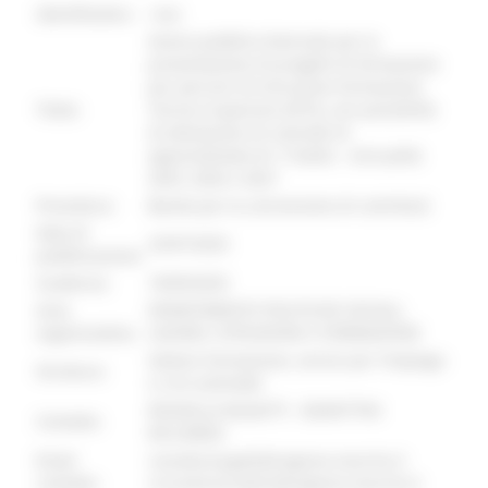
identificativo :
19493
Avviso pubblico biennale per la
presentazione di progetti di formazione
per percorsi di Istruzione Formazione
Titolo:
Tecnica Superiore (IFTS), con possibilità
di attivazione di contratti di
apprendistato di 1^livello – Annualità
2025, 2026 e 2027
Procedura:
Bando per la concessione di contributi
Data di
23/07/2025
pubblicazione:
Scadenza:
18/09/2025
Area
DIPARTIMENTO POLITICHE SOCIALI,
organizzativa:
LAVORO, ISTRUZIONE E FORMAZIONE
Settore Formazione, servizi per l'impiego
Struttura:
e crisi aziendali
ROSSELLA BUGATTI - BURATTINI
Contatto:
RICCARDO
Email
rossella.bugatti@regione.marche.it
contatto:
riccardo.burattini@regione.marche.it