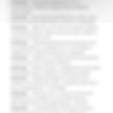
07/08/2026
ARTIGIANATO ARTISTICO, TIPICO E
TRADIZIONALE: APPROVATI I PROGETTI DELLE IMPRESE
MARCHIGIANE
07/08/2026
BIKE PARK DEL MONTEFELTRO, OLTRE 7 KM DI
PISTE ED IL NUOVO PUMP TRACK, ULTIMATA LA CONSEGNA
07/08/2026
FIRMATO IL PATTO PER LA SICUREZZA URBANA
TRA REGIONE MARCHE, PREFETTURA DI PESARO E URBINO E I
COMUNI DI PESARO E FANO
07/08/2026
CONCORSI REGIONE MARCHE RISERVATI ALLE
CATEGORIE PROTETTE: PROROGATO AL 10 SETTEMBRE IL
TERMINE PER LA PRESENTAZIONE DELLE DOMANDE
07/08/2026
PUBBLICATO IL BANDO 2026 PER VALORIZZARE
LO SPETTACOLO DAL VIVO NELLE MARCHE
06/08/2026
MARCHE SICURE, 1,2 MILIONI PER TECNOLOGIE E
VIDEOSORVEGLIANZA: APPROVATI I CRITERI DEL BANDO
06/08/2026
FONDO INVESTIMENTI E LIQUIDITÀ 2026:
PUBBLICATO IL BANDO DA OLTRE 11 MILIONI DI EURO PER LE
PMI, LE DOMANDE DAL 1° SETTEMBRE
05/08/2026
TRENITALIA, DAL 31 AGOSTO ATTIVA IN VIA
SPERIMENTALE LA FERMATA DI CIVITANOVA PER DUE
FRECCIAROSSA DELLA RELAZIONE MILANO – PESCARA
05/08/2026
IL 118 DI MACERATA FESTEGGIA 30 ANNI DI