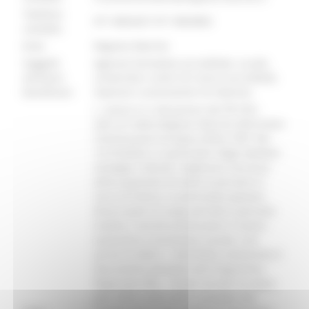
Telefono
071 8063427 071 8063802
contatto:
Ente:
Regione Marche
Soggetti
Agenzie Formative accreditate, scuole,
ammessi
università e centri di ricerca accreditati,
beneficiari:
imprese e associazioni di imprese.
L´avviso è in attuazione del PR FSE+
2021/27 della Regione Marche (Decisione
Commissione Europea (2022) 7401 del
12/10/2022), in particolare degli obiettivi
strategici indicati: migliorare l’accesso
all’occupazione di tutte le persone in
cerca di lavoro, in particolare giovani,
disoccupati di lungo periodo e persone
inattive, nonché promuovere il lavoro
autonomo e l’economia sociale, così
anche la DGR n. 1625/2024 contenente il
Documento attuativo del Programma
Regionale (PR) – Fondo Sociale Europeo
plus (FSE+) 2021/2027, prevede alla