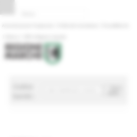
Pannello di gestione dei cookies
|
|
Amministrazione Trasparente
Profilo del committente
ProcediMarche
|
|
Rubrica
URP: la Regione risponde
Codice
Cerca
bando
bando :