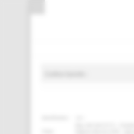
Pannello di gestione dei cookies
Codice bando :
identificativo :
18411
Reg. (UE) 2021/2115 – Comple
Titolo:
Regione Marche (CSR) – Approv