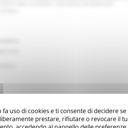
trutture irrigue e di bonifica - Approvazione del Bando 2025
contributi
CONOMICO
ppo rurale
arche.it
Marche
 fa uso di cookies e ti consente di decidere se 
ata: € 10.000.000,00
i liberamente prestare, rifiutare o revocare il 
nto, accedendo al pannello delle preferenze. S