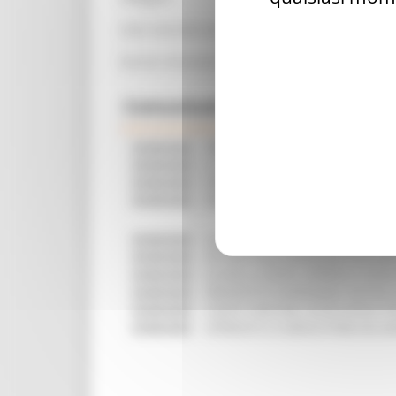
DDD 365/ASR del 12/06/2025
Bando Intervento SRD08 Azione 3 - Infrastruttu
Comunicati Stampa
05/08/2026
TRENITALIA, DAL 31 AGOSTO ATTIVA 
05/08/2026
IL 118 DI MACERATA FESTEGGIA 30 AN
05/08/2026
CIPESS, VIA LIBERA AI 106 MILIONI,
05/08/2026
PARCHI SEMPRE PIÙ ACCESSIBILI, LA
05/08/2026
ALLUVIONE 2022, ACQUAROLI AI SIND
05/08/2026
PIÙ POSTI NELLE RESIDENZE PER ANZ
04/08/2026
EUSAIR, LA GIUNTA APPROVA IL PIANO
04/08/2026
PRESENTATO HAPPENNINO, FESTIVAL
03/08/2026
SANITÀ E WELFARE, NUOVA INTESA T
03/08/2026
APPROVATA LA GRADUATORIA DEL BAND