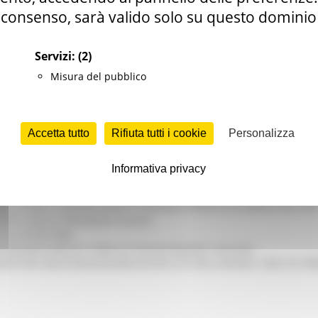
consenso, sarà valido solo su questo dominio
re irrigue e di bonifica
Servizi:
(2)
Misura del pubblico
IN VIA SPERIMENTALE LA FERMATA DI CIVITANOVA PER DUE FRECCIAROSSA DEL
Accetta tutto
Rifiuta tutti i cookie
Personalizza
NI DI STORIA, INNOVAZIONE E SOCCORSO AL SERVIZIO DEL TERRITORIO
 BUGARO: “RISORSE DECISIVE PER LE INFRASTRUTTURE PORTUALI DEL MEDIO ADRIA
 REGIONE RINNOVA L'IMPEGNO PER UNA NATURA SENZA BARRIERE
Informativa privacy
ACI: "DALL’EMERGENZA ALLA RICOSTRUZIONE. LA SICUREZZA DELLA COMUNITA’
IANI, DISABILI E PERSONE FRAGILI: LA REGIONE APPROVA UN AUMENTO DEL 35%
 PER L’ANNO DI PRESIDENZA ITALIANA
 DELL’ENTROTERRA
RA REGIONE MARCHE E SINDACATI PER RAFFORZARE IL DIALOGO
O PER L’INDUSTRIALIZZAZIONE DEI RISULTATI DELLA RICERCA: CIRCA 40 I PRO