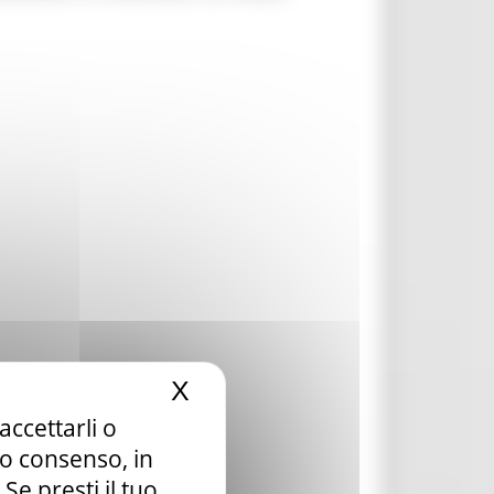
X
Nascondi il banner dei c
accettarli o
tuo consenso, in
e presti il tuo