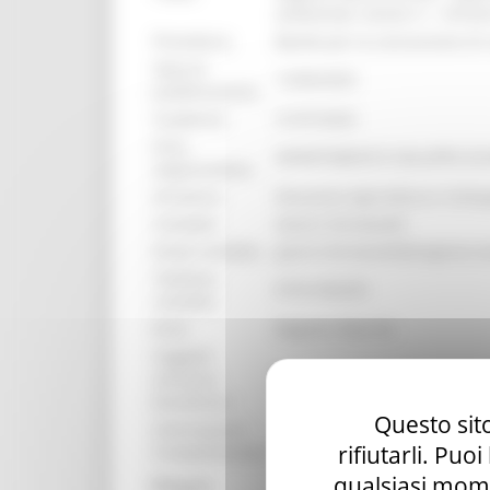
ambientali, Azione 3 – infras
Procedura:
Bando per la concessione di 
Data di
12/06/2025
pubblicazione:
Scadenza:
31/07/2025
Area
DIPARTIMENTO SVILUPPO E
organizzativa:
Struttura:
Direzione Agricoltura e Svilu
Contatto:
Gianni Fermanelli
Email contatto:
gianni.fermanelli@regione.m
Telefono
0733 954235
contatto:
Ente:
Regione Marche
Soggetti
ammessi
Consorzio di Bonifica delle 
beneficiari:
Questo sito
Informazioni
Dotazione finanziaria assegn
rifiutarli. Puo
Complementari:
qualsiasi mome
Allegati: