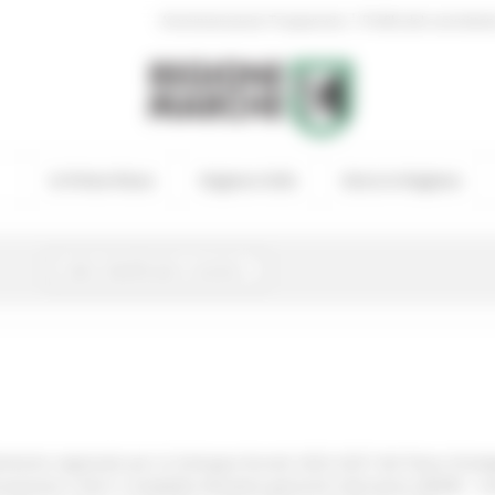
|
Amministrazione Trasparente
Profilo del committen
In Primo Piano
Regione Utile
Entra in Regione
mento regionale per lo Sviluppo Rurale 2023-2027 del Piano Strate
azione criteri e modalità attuative generali Intervento SRD08 - Inve