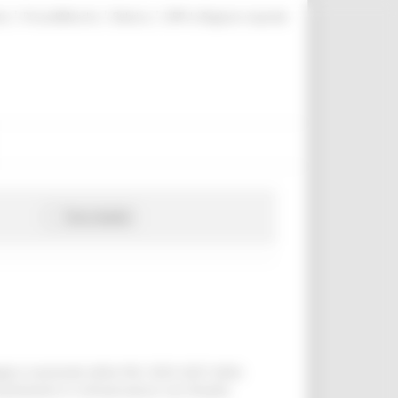
|
|
|
te
ProcediMarche
Rubrica
URP: la Regione risponde
Cerca bando
gico nazionale della PAC 2023-2027 della
stimenti in infrastrutture con finalità