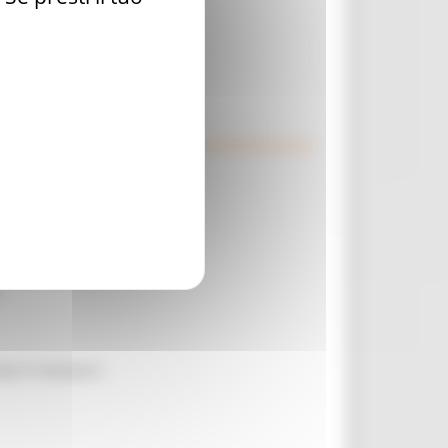
LA RELAZIONE MILANO – PESCARA
TICO”
 VIENE PRIMA DI TUTTO”
GETTI FINANZIATI