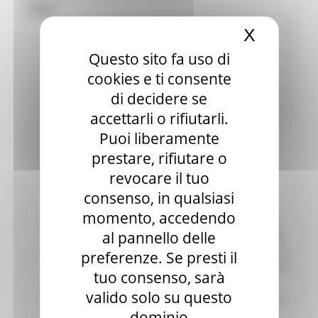
Close
Nome :
X
Nascond
Cognome :
Questo sito fa uso di
Ente :
cookies e ti consente
Carica :
di decidere se
Telefono :
accettarli o rifiutarli.
Email :
Puoi liberamente
Partecipazione in
presenza:
prestare, rifiutare o
Partecipazione in
revocare il tuo
videoconferenza :
consenso, in qualsiasi
momento, accedendo
Informazioni ai sensi
al pannello delle
dell’art. 13 del RGPD
preferenze. Se presti il
I dati personali saranno trattati da parte della
Regione Marche, in qualità di titolare del
trattamento, per consentire la partecipazione e
tuo consenso, sarà
l’organizzazione del seminario.
I dati personali, trattati unicamente da
valido solo su questo
personale a ciò autorizzato, non saranno
comunicati a terzi, salvo specifica previsione
normativa.
dominio
Nel corso dell’incontro potranno essere