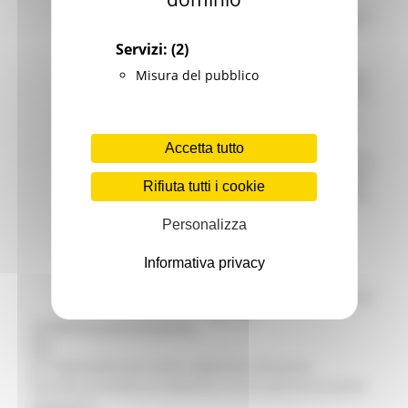
realizzate foto o registrazioni video che
saranno utilizzate per finalità di informazione
istituzionale, nonché per la produzione di
materiali informativi da diffondere
Servizi:
(2)
eventualmente anche tramite il sito
istituzionale.
Nel primo giorno lavorativo del mese
Misura del pubblico
successivo all’evento, i dati raccolti verranno
cancellati da qualsiasi supporto cartaceo ed
informatico. La conservazione è finalizzata al
rilascio di eventuali attestati di
partecipazione.
Gli interessati potranno esercitare i diritti
previsti degli artt. 15 e ss. del RGPD
Accetta tutto
mediante apposita istanza da rivolgere a:
(Responsabile protezione dati personali della
Regione Marche:
rpd@regione.marche.it
). In
caso di violazione della disciplina in materia
Rifiuta tutti i cookie
di protezione dei dati personali è possibile
proporre reclamo al Garante per la protezione
dei dati personali (
www.gpdp.it
).
Personalizza
Informativa privacy
Invia Richiesta
registrazioni
: 86 / 100
Conferma prenotazione
×
La ringraziamo per esseri registrato all'evento.
Riceverà un'email di conferma al suo indirizzo di posta
elettronica.