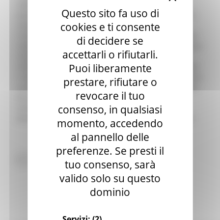
seminario. I dati personali, trattati unicamente da
Questo sito fa uso di
personale autorizzato, non saranno comunicati a terzi,
cookies e ti consente
salvo specifica previsione normativa. Nel corso dell'
incontro potranno essere realizzate foto o registrazioni
di decidere se
video che saranno utilizzate per finalita' di informazione
accettarli o rifiutarli.
istituzionale, nonche' per la produzione di materiali
Puoi liberamente
informativi da diffondere eventualmente anche tramite
il sito istituzionale. Nel primo giorno lavorativo del mese
prestare, rifiutare o
successivo all' evento, i dati raccolti verranno cancellati
revocare il tuo
da qualsiasi supporto cartaceo ed informatico. La
consenso, in qualsiasi
conservazione e' finalizzata al rilascio di eventuali
attestati di partecipazione. Gli interessati potranno es
momento, accedendo
al pannello delle
preferenze. Se presti il
Invia richiesta
tuo consenso, sarà
valido solo su questo
dominio
Servizi:
(2)