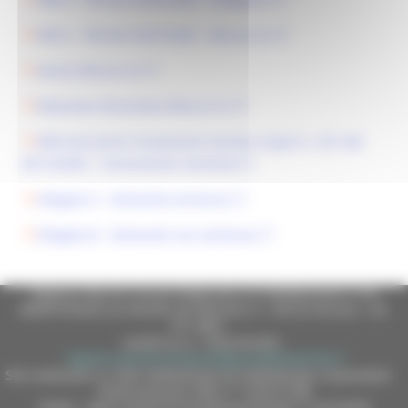
DDS n. 189 del 25/07/2025 - Misura 4.3
Avviso Misura 4.3
Relazione illustrativa Misura 4.3
DDS Istruzione Innovazione Sociale e Sport n. 321 del
03/12/2025 - Concessione contributi
Allegato A - Domande ammesse
Allegato B - Domande non ammesse
Regione Marche Giunta Regionale (CF 80008630420 P.IVA
00481070423) via Gentile da Fabriano, 9 - 60125 Ancona - tel.
071.8061
casella p.e.c. istituzionale :
regione.marche.protocollogiunta@emarche.it
Sito realizzato su CMS DotNetNuke by DotNetNuke Corporation
Autorizzazione SIAE n° 1225/I/1298
DUNS - Data Universal Numbering System: 514216030