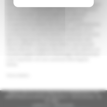
Saltamartini – avevamo avviato un’indagine epidemiologica
che prende in considerazione malformazioni congenite e
fattori ambientali. Questa progettualità rafforzerà
ulteriormente la nostra azione per una gestione
consapevole dei problemi del territorio”. La partecipazione
al programma sarà coordinata dall’ARS Marche, con la
partecipazione di Azienda Sanitaria Territoriale di Ancona,
Agenzia Regionale per la Protezione Ambientale delle
Marche (ARPAM) e Istituto Zooprofilattico Sperimentale
Umbria Marche. La Regione Marche ha anche aderito a un
secondo progetto relativo al monitoraggio dell’esposizione
a vari inquinanti, che sarà coordinato della Regione
Veneto.
Torna indietro
Regione Marche Giunta Regionale (CF 80008630420 P.IVA
00481070423) via Gentile da Fabriano, 9 - 60125 Ancona - tel.
071.8061
casella p.e.c. istituzionale :