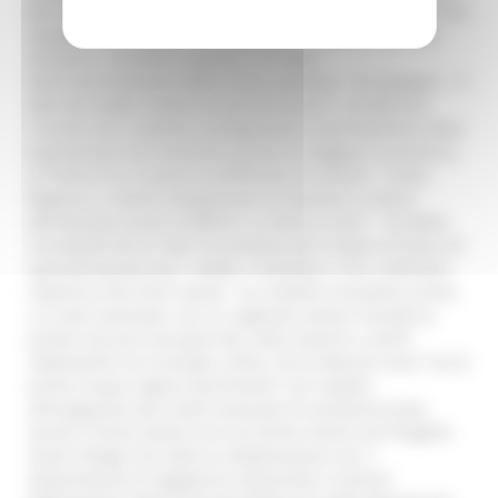
per medici e infermieri" rispetto ad altri Paesi europei, che
spingono molti giovani a scegliere di andare a lavorare
all'estero. "Accanto a questo c'è il tema
dell'invecchiamento della classe sanitaria - ha spiegato -: il
60% dei medici italiani ha più di 55 anni", un’ulteriore
criticità che si somma al progressivo invecchiamento della
popolazione che necessita quindi di maggiore assistenza,
a fronte di un numero insufficiente di sanitari. "Come
Regione ci stiamo impegnando al massimo e stiamo
affrontando questi problemi su diversi fronti" - ha detto,
ricordando da un lato l'incremento del numero di borse di
specializzazione per i medici, innalzate a 155, e dall'altro
l'apertura dei Punti Salute, "un modello innovativo, primo
su scala nazionale, con cui vogliamo evitare l'assalto ai
pronto soccorso da parte dei codici bianchi e verdi".
Saltamartini ha ricordato, infine, che le Marche sono "tra le
prime cinque regioni benchmark" nel rispetto
all'erogazione dei Livelli essenziali di assistenza (Lea).
Anche il Punto Salute Inrca di Osimo rientra nel Progetto
Smart Village che vede la collaborazione con il
Dipartimento di Ingegneria Industriale e Scienze