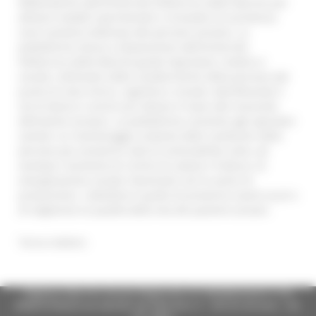
Matematiche dell’Università Politecnica delle Marche per
attivare modelli sperimentali e innovativi di assistenza
socio sanitaria dedicata alle persone anziane. La
piattaforma messa a disposizione dall’Università
Politecnica delle Marche guida l’operatore, medico e
sociale, nell’analisi delle caratteristiche della persona dal
punto di vista clinico, cognitivo e sociale, identificando il
set di device e servizi più idoneo in base alle necessità
dell’utente anziano. La piattaforma consente agli operatori
sanitari un monitoraggio costante delle condizioni della
persona per prevenire stati di vulnerabilità come, ad
esempio, l’aumento di rischio di cadute e fratture, di
emarginazione sociale, favorendo così le azioni di
prevenzione. L’obiettivo è quello di prevenire eventi acuti e
di migliorare la qualità della vita dei pazienti anziani.
Torna indietro
Regione Marche Giunta Regionale (CF 80008630420 P.IVA
00481070423) via Gentile da Fabriano, 9 - 60125 Ancona - tel.