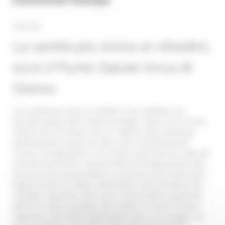
08/02/2024
La sanità più vicina ai cittadini,
ecco il Punto Salute Inrca di
Osimo
Una sanità più vicina ai cittadini e più capillare sul
territorio grazie alle nuove tecnologie. Nasce così il Punto
Salute Inrca di Osimo, terzo in regione dopo quelli già
positivamente avviati nei mesi scorsi ad Acquasanta
Terme e ad Appignano, che troverà spazio presso Lega del
Filo D’Oro ad Osimo. Questa mattina l’inaugurazione, alla
presenza del vicepresidente e assessore alla Sanità della
Regione Marche, Filippo Saltamartini; del presidente del
Consiglio regionale, Dino Latini; della direttrice generale
dell’Inrca, Maria Capalbo; del sindaco di Osimo, Simone
Pugnaloni; del rettore dell’Univpm, Gian Luca Gregori; di