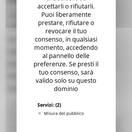
accettarli o rifiutarli.
Puoi liberamente
13/04/2023
prestare, rifiutare o
LA GIUNTA REGIONALE
revocare il tuo
NOMINA IL DOTT. ANTONIO
consenso, in qualsiasi
momento, accedendo
DRAISCI NUOVO DIRETTORE
al pannello delle
DEL DIPARTIMENTO SALUTE.
preferenze. Se presti il
tuo consenso, sarà
PROROGATI I COMMISSARI
valido solo su questo
DELLE AST.
dominio
La giunta regionale, dopo specifico interpello, questo
Servizi:
(2)
pomeriggio ha conferito l’incarico di direttore del
Misura del pubblico
Dipartimento regionale Salute al dott. Antonio Draisci
(nella foto) attualmente commissario straordinario AST di
Macerata. L’incarico ha durata di tre anni. Nel corso della