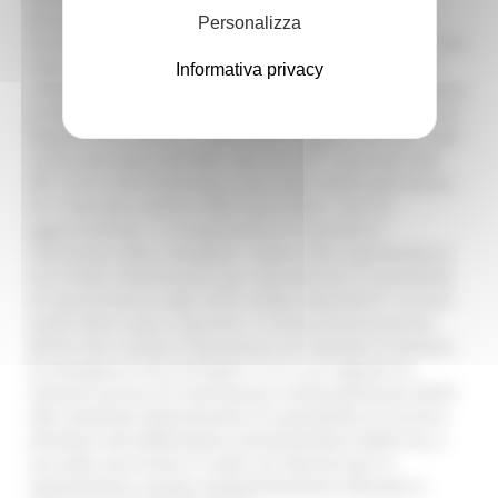
Ancona, 257 nel pesarese, 212 nel maceratese, 199 nel
Personalizza
fermano, 228 nell’ascolano). Nel 2021 nelle Marche si sono
registrate 1671 morti cardiache improvvise: un trend in
Informativa privacy
crescita se si pensa che nel 2020 erano state 1462 e l’anno
prima 1104. Dal 2018 ad oggi sono stati organizzati con la
Regione 3797 corsi e ci sono 35166 soggetti che sono stati
autorizzati all’uso del DAE. Solo nel 2021 sono stati fatti
897 corsi e 355 retraining e sono state autorizzate all’uso
8717 persone, mentre 2948 hanno fatto i corsi di
aggiornamento.” La tempestività di intervento e
l’attuazione della cosiddetta “catena della sopravvivenza”
sono fattori determinanti per massimizzare le possibilità
di sopravvivenza negli eventi tempo-dipendenti; il primo
anello della catena riguarda il riconoscimento precoce
dell’arresto cardiaco improvviso e la chiamata al Numero
di emergenza Unico Europeo 1112, a cui seguono le
manovre precoci di rianimazione cardio-polmonare (RCP).
Altro elemento determinante è la possibilità di ricorrere
all’utilizzo del defibrillatore semiautomatico (DAE) che, a
sua volta, può essere in molti casi decisivo per la
sopravvivenza, qualora tempestivamente utilizzato in