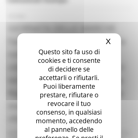
10/12/2022
GIORNATA DELLE MARCHE
l’assessore Baldelli alla tavola
X
Nascond
Questo sito fa uso di
rotonda: “Ridare dignità ai
cookies e ti consente
cittadini che vivono nei nostri
di decidere se
accettarli o rifiutarli.
territori, quella dignità che la
Puoi liberamente
Regione Marche ha iniziato a
prestare, rifiutare o
revocare il tuo
mettere al centro di una
consenso, in qualsiasi
riforma sanitaria”
momento, accedendo
al pannello delle
Dedicata al filo conduttore della Giornata delle Marche “La