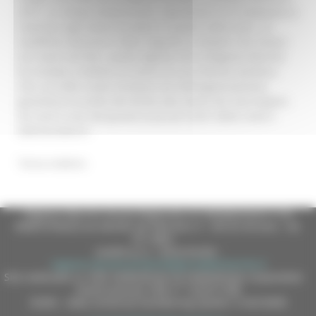
2015, un tempo lontanissimo, soprattutto se lo mettiamo in
relazione agli eventi accaduti in questi ultimi anni. Le
modifiche dovranno ridare dignità ai cittadini che vivono
nei nostri territori, quella dignità che la Regione Marche
ha iniziato a mettere al centro di una riforma sanitaria
che, sia nelle nuove strutture sia nell’organizzazione,
garantisca la tutela del diritto alla salute dei marchigiani,
da nord a sud, dai grandi ai piccoli centri della costa e
dell’entroterra”.
Torna indietro
Regione Marche Giunta Regionale (CF 80008630420 P.IVA
00481070423) via Gentile da Fabriano, 9 - 60125 Ancona - tel.
071.8061
casella p.e.c. istituzionale :
regione.marche.protocollogiunta@emarche.it
Sito realizzato su CMS DotNetNuke by DotNetNuke Corporation
Autorizzazione SIAE n° 1225/I/1298
DUNS - Data Universal Numbering System: 514216030