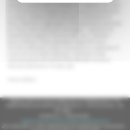
martedì e giovedì dalle 14.30 alle 17). Il biglietto, del costo
di 1,50 euro per la singola corsa, si acquista direttamente
sul mezzo. Sanibus partirà dal Centro Scambiatore di
Brecce Bianche e raggiungerà il Poliambulatorio passando
per Piazza Salvo d’Acquisto, Via Ruggeri - capolinea 44,
Stabilimento Angelini, Pinocchio Bar, Via C. Colombo -
Marina Militare, Piazza Ugo Bassi e Vigili del Fuoco.
Verranno effettuate cinque corse al giorno, scaglionate di
un’ora nel corso della mattinata. L’iniziativa è stata
realizzata grazie alla partnership della BCC Ancona e
Falconara Marittima e di Rays Spa.
Torna indietro
Regione Marche Giunta Regionale (CF 80008630420 P.IVA
00481070423) via Gentile da Fabriano, 9 - 60125 Ancona - tel.
071.8061
casella p.e.c. istituzionale :
regione.marche.protocollogiunta@emarche.it
Sito realizzato su CMS DotNetNuke by DotNetNuke Corporation