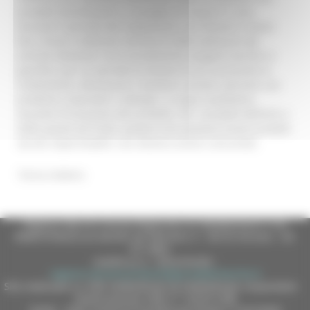
prodotti disinfestanti si consiglia di restare in casa,
durante il periodo del trattamento, con finestre e porte
ben chiuse; trattenere all’interno delle abitazioni gli
animali domestici che normalmente vengono lasciati in
giardino, per un periodo di almeno 8 ore successive al
trattamento; allontanare i bambini, anziani, persone con
problemi respiratori o allergici, a scopo cautelativo,
durante l’irrorazione del prodotto. Per i prodotti dell’orto o
delle piante da frutto, qualora non possano essere protetti
da teli impermeabili, non devono essere consumati.
Torna indietro
Regione Marche Giunta Regionale (CF 80008630420 P.IVA
00481070423) via Gentile da Fabriano, 9 - 60125 Ancona - tel.
071.8061
casella p.e.c. istituzionale :
regione.marche.protocollogiunta@emarche.it
Sito realizzato su CMS DotNetNuke by DotNetNuke Corporation
Autorizzazione SIAE n° 1225/I/1298