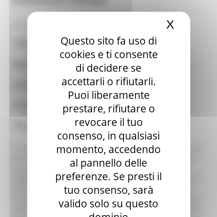
X
Nascond
05/09/2017
Questo sito fa uso di
“PROFILASSI VACCINALE
cookies e ti consente
NEGLI OPERATORI SANITARI
di decidere se
accettarli o rifiutarli.
DELL’ASUR”: ATTIVATO
Puoi liberamente
PERCORSO CON GRUPPO
prestare, rifiutare o
revocare il tuo
TECNICO
consenso, in qualsiasi
momento, accedendo
L’Azienda Sanitaria Unica Regionale (ASUR), ha attivato un
percorso, attraverso un gruppo tecnico, con l’obiettivo di
al pannello delle
mettere in campo quanto necessario per ottenere una
preferenze. Se presti il
adeguata copertura vaccinale negli operatori sanitari. Un
tuo consenso, sarà
primo passo che stabilisce specifiche disposizioni volte
alla tutela personale sanitario e dei pazienti. “L’intenzione
valido solo su questo
della Direzione Generale dell’Azienda - spiega Alessandro