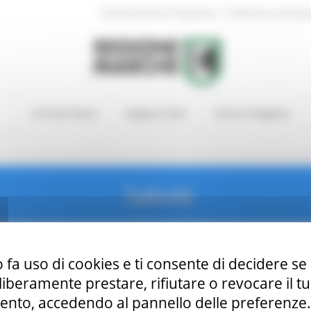
|
Amministrazione Trasparente
Profilo del committen
In Primo Piano
Regione Utile
Entra in Regione
Salute
 fa uso di cookies e ti consente di decidere se 
i liberamente prestare, rifiutare o revocare il 
nto, accedendo al pannello delle preferenze. S