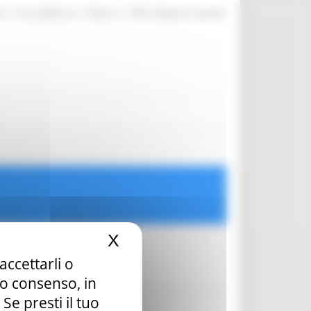
|
|
|
te
ProcediMarche
Rubrica
URP: la Regione risponde
X
Nascondi il banner dei c
accettarli o
tuo consenso, in
e presti il tuo