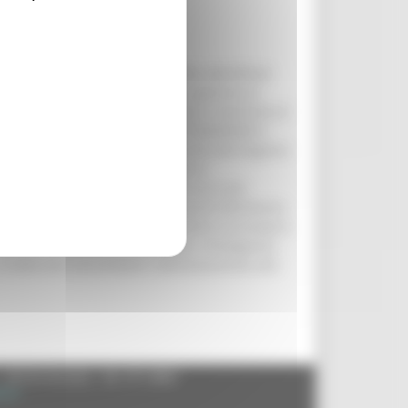
LOTTI
lle del Misa di Ostra Vetere (AN), identificati
 di Fipronil pari a 0.98 mg/kg, superiore al
ti, sono invitati a non consumarle e riportarle al
to il codice di identificazione 3IT036AN089 è
ari dell’Area Vasta 2 – ASUR Marche alla Regione
, del 30 Luglio 2017, che prende in
 quanto rilevato nei lotti di cui si sta
 per superamento della dose acuta di riferimento
nea l'Istituto superiore di sanità in un proprio
rattutto in riferimento ai bambini. Proseguono
a tutela del consumatore, dall’Assessorato alla
- 60125 Ancona - tel. 071.8061
.it