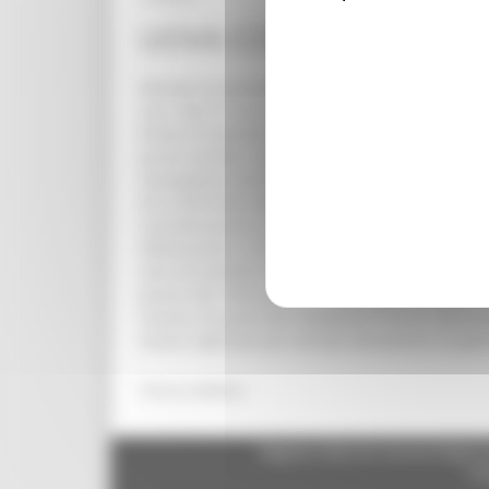
UOVA CONTAMINATE DA 
Attivate le procedure di richiamo di uova di vari
con i lotti 31-32-33-e 34 2017, codice allevamen
limite di tossicità acuta di 0,72 mg/kg. Nel caso 
punto vendita. Se non più in possesso della conf
stampigliato anche sul guscio stesso. Il provve
ed al Ministero della Salute. Si segnala in propo
considerazione un potenziale consumo di uova co
effettuando il richiamo). Il BfR identifica nell
solo nei bambini di peso corporeo medio 8.7 kg, 
parere del 18/8 scorso - "mal rappresenta, per 
intanto, da parte dei competenti Servizi Veterin
Salute regionale per tutti gli allevamenti di gal
Torna indietro
Regione Marche Giunta Regional
cas