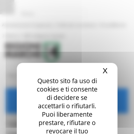
Vai al contenuto
Vai al piede
Vai al menu
Vai alla sezione Amministrazione Trasparente
Pannello di gestione dei cookies
|
|
Amministrazione Trasparente
Profilo del committente
ProcediMarche
|
|
Rubrica
URP: la Regione risponde
X
Nascond
/
/
Regione Utile
Salute
Comunicati
Questo sito fa uso di
cookies e ti consente
di decidere se
Salute
accettarli o rifiutarli.
Puoi liberamente
prestare, rifiutare o
Toggle navigation
MENU & Contatti
revocare il tuo
Comunicati Stampa