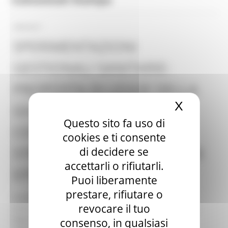
08/06/2017
SPERIMENTAZIONI
GESTIONALI SANITARIE:
PROPOSTA DI LEGGE DELLA
X
Nascond
GIUNTA REGIONALE.
Questo sito fa uso di
CERISCIOLI: “MODELLI E
cookies e ti consente
STRUMENTI PER CONIUGARE
di decidere se
accettarli o rifiutarli.
EFFICACIA ED EFFICIENZA”
Puoi liberamente
prestare, rifiutare o
Pubblico e privato insieme per riqualificare servizi e
revocare il tuo
strutture sociosanitarie. Una opportunità offerta dalla
legislazione nazionale che individua nelle
consenso, in qualsiasi