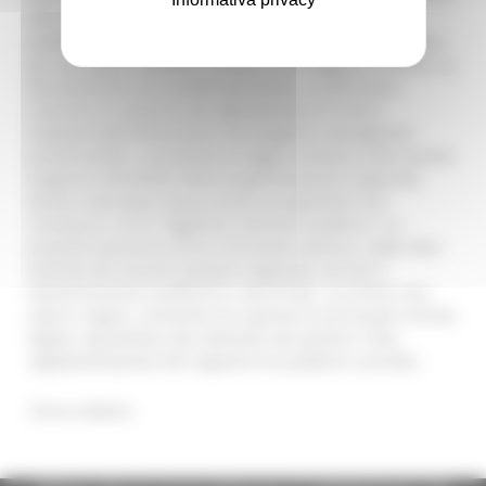
alla riduzione delle liste d’attesa”. Le partnership tra
pubblico e privato hanno subito un’evoluzione normativa
per perseguire obiettivi condivisi con maggiore celerità. La
flessibilità dei vari modelli gestionali, in particolare,
consente di acquisire più agevolmente le risorse
indispensabili (finanziarie, tecnologiche, manageriali,
professionali). La proposta di legge riconduce tutte queste
esigenze nell’ambito della programmazione regionale,
dando comunque spazio anche a programmi non
ricompresi, ma di “oggettivo interesse pubblico”. Le
proposte potranno essere formulate dall’Asur, dalle altre
Aziende del servizio sanitario regionale, da enti e
amministrazioni pubbliche e dai privati. La norma, una
volta in vigore, consentirà di superare le principali criticità,
legate, soprattutto, alla selezione dei partner e alla
regolamentazione del rapporto tra pubblico e privato.
Torna indietro