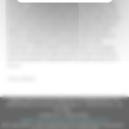
Ceriscioli - abbiamo portato il numero complessivo degli
assunti superiore a quello che è il tetto che lo Stato ci dà
come punto di rientro nel 2020, significa che oggi abbiamo
in sanità un numero importante di persone che possono
seguire la fase estremamente delicata dell’avvio della
riforma, a gennaio è partito il nuovo sistema sanitario, e
quindi accompagnare il cambiamento da un lato,
aumentare i servizi dall’altro e rispondere a un bisogno
molto forte all’interno delle strutture di avere finalmente
personale giovane a disposizione sul quale puntare per il
futuro”.
Torna indietro
Regione Marche Giunta Regionale (CF 80008630420 P.IVA
00481070423) via Gentile da Fabriano, 9 - 60125 Ancona - tel.
071.8061
casella p.e.c. istituzionale :
regione.marche.protocollogiunta@emarche.it
Sito realizzato su CMS DotNetNuke by DotNetNuke Corporation