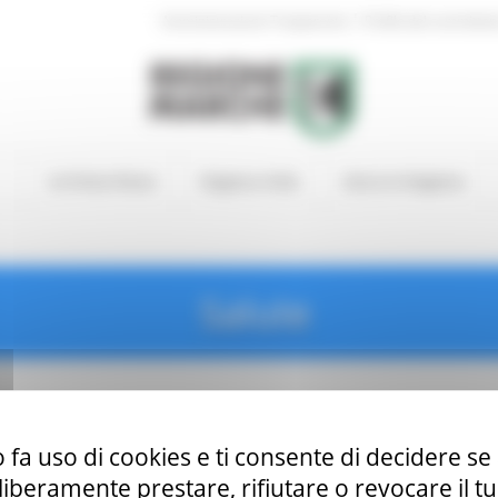
|
Amministrazione Trasparente
Profilo del committen
In Primo Piano
Regione Utile
Entra in Regione
Salute
 fa uso di cookies e ti consente di decidere se 
i liberamente prestare, rifiutare o revocare il 