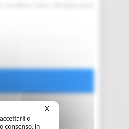
|
|
|
te
ProcediMarche
Rubrica
URP: la Regione risponde
X
Nascondi il banner dei c
accettarli o
tuo consenso, in