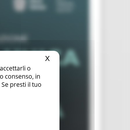
X
Nascondi il banner dei c
accettarli o
tuo consenso, in
e presti il tuo