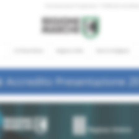
|
Amministrazione Trasparente
Profilo del committen
In Primo Piano
Regione Utile
Entra in Regione
 Accredito Presentazione Z