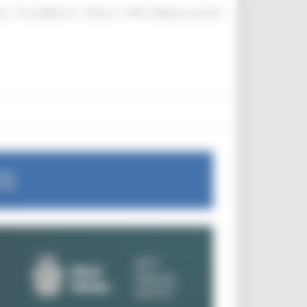
|
|
|
te
ProcediMarche
Rubrica
URP: la Regione risponde
ES