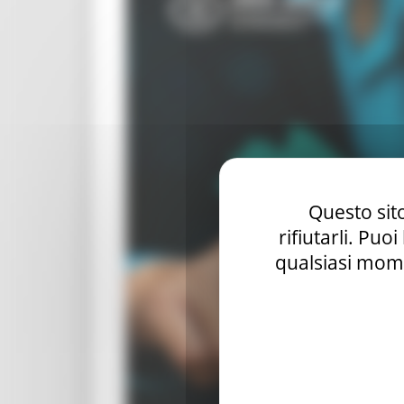
Questo sito
rifiutarli. Puo
qualsiasi mome