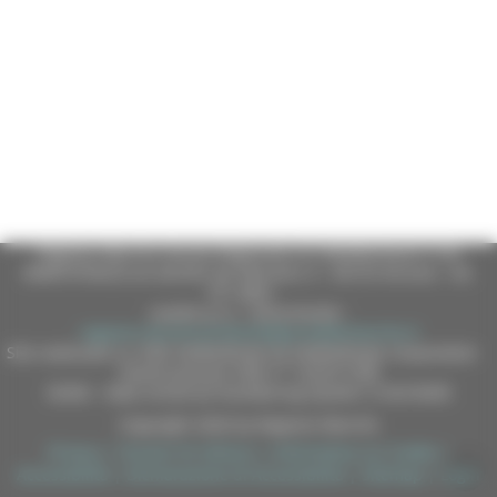
Regione Marche Giunta Regionale (CF 80008630420 P.IVA
00481070423) via Gentile da Fabriano, 9 - 60125 Ancona - tel.
071.8061
casella p.e.c. istituzionale :
regione.marche.protocollogiunta@emarche.it
Sito realizzato su CMS DotNetNuke by DotNetNuke Corporation
Autorizzazione SIAE n° 1225/I/1298
DUNS - Data Universal Numbering System: 514216030
Copyright 2026 by Regione Marche
Privacy
|
Termini Di Utilizzo
|
Informativa sui Cookie
|
Accessibilità
|
Dichiarazione di Accessibilità
|
Sitemap
|
Login