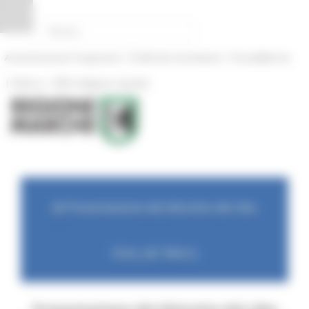
Pannello di gestione dei cookies
|
|
Amministrazione Trasparente
Profilo del committente
ProcediMarche
|
|
Rubrica
URP: la Regione risponde
📅 Presentazione del distretto del cibo
Gran_de' Marca