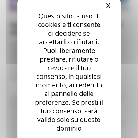
X
Nascond
Questo sito fa uso di
cookies e ti consente
Registrati alla Giornata delle Marche
2025
di decidere se
accettarli o rifiutarli.
Nome
Puoi liberamente
Cognome
Ente / Societa'
prestare, rifiutare o
Carica
revocare il tuo
Numero di telefono
consenso, in qualsiasi
Email
momento, accedendo
al pannello delle
I dati personali saranno trattati da parte della Regione
preferenze. Se presti il
Marche, in qualita' di titolare del trattamento, per
tuo consenso, sarà
consentire la partecipazione e lâorganizzazione del
seminario. I dati personali, trattati unicamente da
valido solo su questo
personale a cio' autorizzato, non saranno comunicati a
dominio
terzi, salvo specifica previsione normativa. Nel corso
dellâ incontro potranno essere realizzate foto o