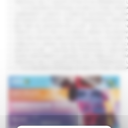
TRENITALIA, DAL 31 AGOSTO ATTIVA IN VIA SPERIMENTALE
IL 118 DI MACERATA FESTEGGIA 30 ANNI DI STORIA, INNO
CAMBIAMENTI CLIMATICI, LE MARCHE SOSTENGONO IL MAN
ARTIGIANATO ARTISTICO, TIPICO E TRADIZIONALE: APPROV
BIKE PARK DEL MONTEFELTRO, OLTRE 7 KM DI PISTE ED I
FIRMATO IL PATTO PER LA SICUREZZA URBANA TRA REGION
CONCORSI REGIONE MARCHE RISERVATI ALLE CATEGORIE P
PUBBLICATO IL BANDO 2026 PER VALORIZZARE LO SPETTA
MARCHE SICURE, 1,2 MILIONI PER TECNOLOGIE E VIDEOSOR
FONDO INVESTIMENTI E LIQUIDITÀ 2026: PUBBLICATO IL B
TRENITALIA, DAL 31 AGOSTO ATTIVA IN VIA SPERIMENTALE
IL 118 DI MACERATA FESTEGGIA 30 ANNI DI STORIA, INNO